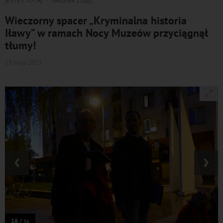
JESTEŚ TUTAJ
GALERIE ZDJĘĆ
Wieczorny spacer „Kryminalna historia
Iławy” w ramach Nocy Muzeów przyciągnął
tłumy!
13 maja 2023
‹
›
16 /
36