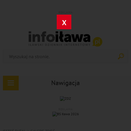
REKLAMA
X
Nawigacja
Rozwiń
nawigację
REKLAMA