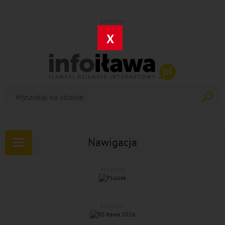
REKLAMA
X
Nawigacja
Rozwiń
nawigację
REKLAMA
REKLAMA