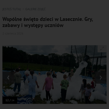
JESTEŚ TUTAJ
GALERIE ZDJĘĆ
Wspólne święto dzieci w Lasecznie. Gry,
zabawy i występy uczniów
2 czerwca 2026
‹
›
12 /
24