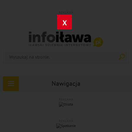
REKLAMA
X
Nawigacja
Rozwiń
nawigację
REKLAMA
REKLAMA