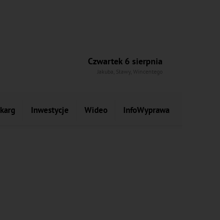
Czwartek 6 sierpnia
Jakuba, Sławy, Wincentego
skarg
Inwestycje
Wideo
InfoWyprawa