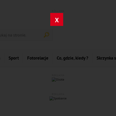
REKLAMA
X
a
Sport
Fotorelacje
Co, gdzie, kiedy ?
Skrzynka 
REKLAMA
REKLAMA