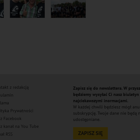
takt z redakcją
Zapisz się do newslettera. W przysz
będziemy wysyłać Ci nasz biuletyn
ulamin
najciekawszymi inormacjami.
lama
W każdej chwili będziesz mógł an
ityka Prywatności
subskrypcję. Twoje dane nie będą
z Facebook
udostępniane.
z kanał na You Tube
ZAPISZ SIĘ
ał RSS