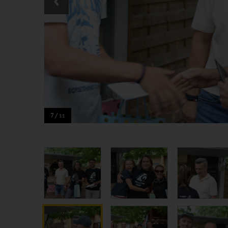
7 /
11