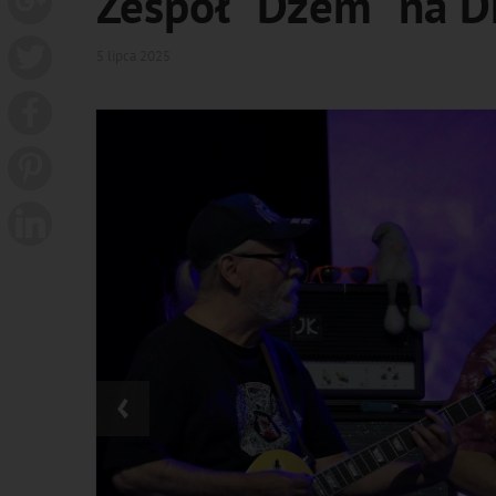
Zespół "Dżem" na D
5 lipca 2025
‹