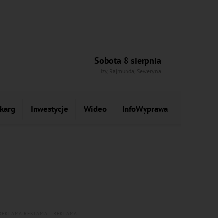
Sobota 8 sierpnia
Izy, Rajmunda, Seweryna
skarg
Inwestycje
Wideo
InfoWyprawa
REKLAMA
REKLAMA
REKLAMA