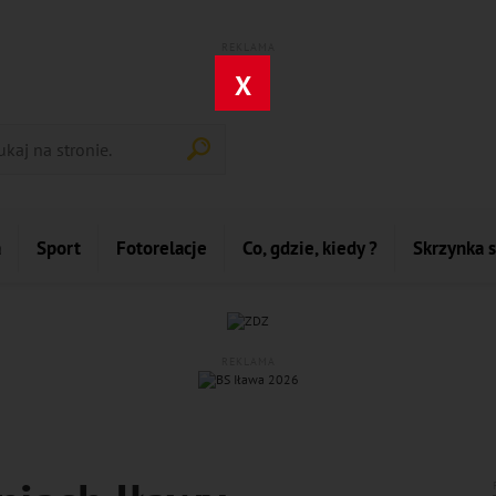
REKLAMA
X
a
Sport
Fotorelacje
Co, gdzie, kiedy ?
Skrzynka 
REKLAMA