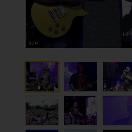
1 /
33