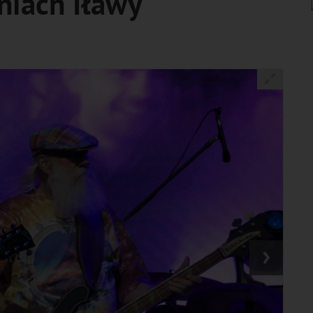
niach Iławy
›