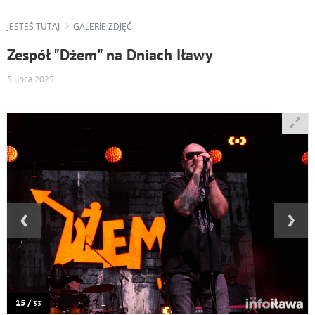
JESTEŚ TUTAJ
GALERIE ZDJĘĆ
Zespół "Dżem" na Dniach Iławy
5 lipca 2025
‹
›
15 /
33