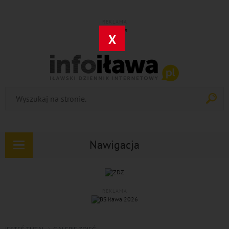
REKLAMA
X
Nawigacja
Rozwiń
nawigację
REKLAMA