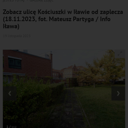
JESTEŚ TUTAJ
GALERIE ZDJĘĆ
Zobacz ulicę Kościuszki w Iławie od zaplecza
(18.11.2023, fot. Mateusz Partyga / Info
Iława)
19 listopada 2023
‹
›
1 /
112