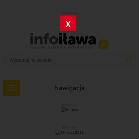
REKLAMA
X
Nawigacja
Rozwiń
nawigację
REKLAMA
REKLAMA