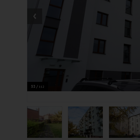
‹
53 /
112