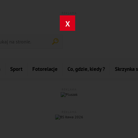
REKLAMA
X
a
Sport
Fotorelacje
Co, gdzie, kiedy ?
Skrzynka 
REKLAMA
REKLAMA