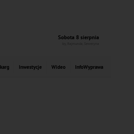
Sobota 8 sierpnia
Izy, Rajmunda, Seweryna
skarg
Inwestycje
Wideo
InfoWyprawa