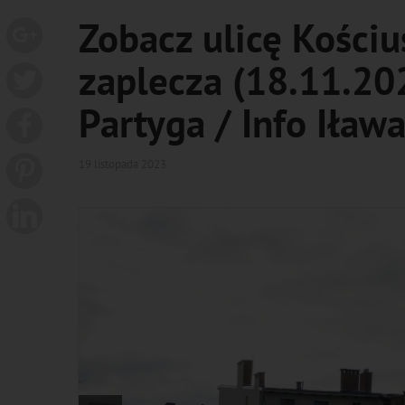
Zobacz ulicę Kościu
zaplecza (18.11.202
Partyga / Info Iława
19 listopada 2023