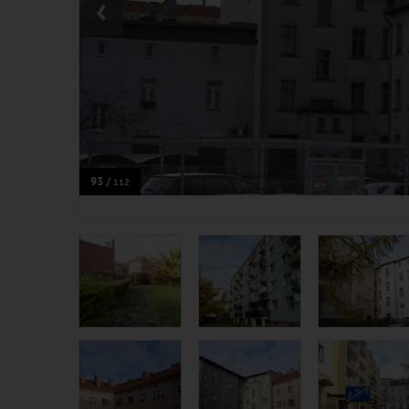
‹
93 /
112