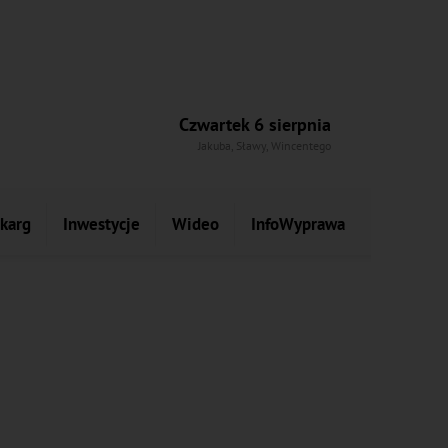
Czwartek 6 sierpnia
Jakuba, Sławy, Wincentego
skarg
Inwestycje
Wideo
InfoWyprawa