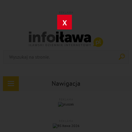
REKLAMA
X
Nawigacja
Rozwiń
nawigację
REKLAMA
REKLAMA