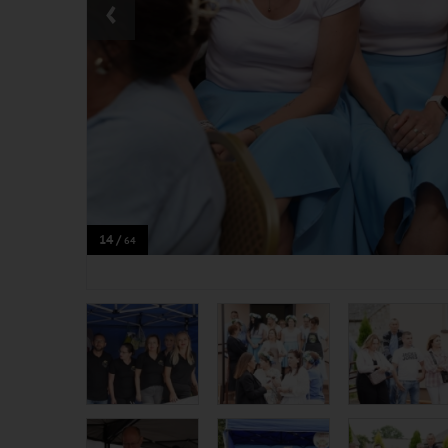
‹
14 /
64