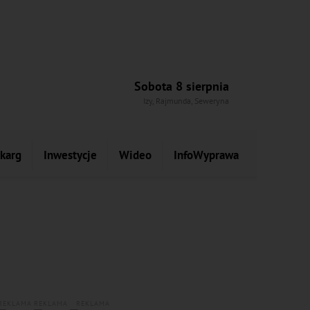
Sobota 8 sierpnia
Izy, Rajmunda, Seweryna
skarg
Inwestycje
Wideo
InfoWyprawa
REKLAMA
REKLAMA
REKLAMA