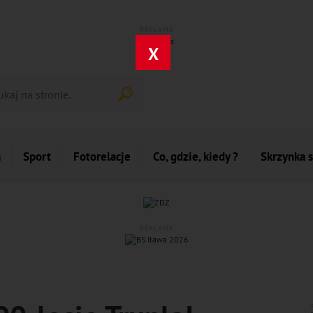
REKLAMA
X
a
Sport
Fotorelacje
Co, gdzie, kiedy ?
Skrzynka 
REKLAMA