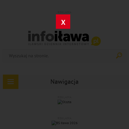
REKLAMA
X
Nawigacja
Rozwiń
nawigację
REKLAMA
REKLAMA