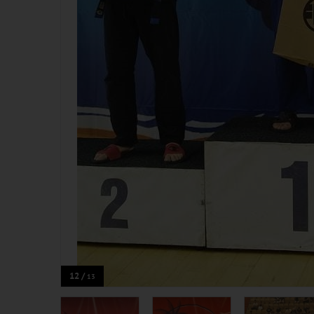
12 /
13