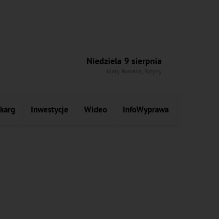
Niedziela 9 sierpnia
Klary, Romana, Rozyny
skarg
Inwestycje
Wideo
InfoWyprawa