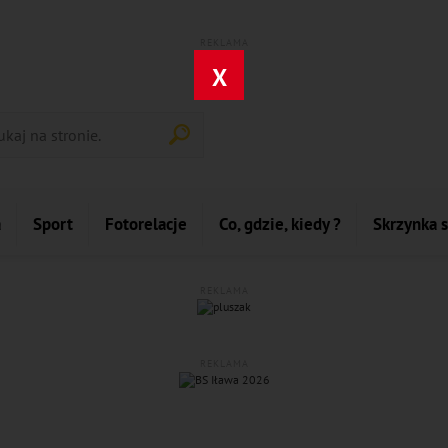
REKLAMA
X
a
Sport
Fotorelacje
Co, gdzie, kiedy ?
Skrzynka 
REKLAMA
REKLAMA