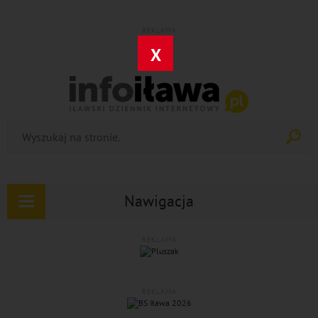
REKLAMA
X
Nawigacja
Rozwiń
nawigację
REKLAMA
REKLAMA