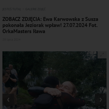
JESTEŚ TUTAJ
GALERIE ZDJĘĆ
ZOBACZ ZDJĘCIA: Ewa Karwowska z Susza
pokonała Jeziorak wpław! 27.07.2024 Fot.
OrkaMasters Iława
28 lipca 2024
‹
›