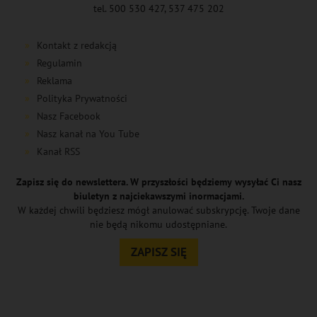
tel. 500 530 427, 537 475 202
Kontakt z redakcją
Regulamin
Reklama
Polityka Prywatności
Nasz Facebook
Nasz kanał na You Tube
Kanał RSS
Zapisz się do newslettera. W przyszłości będziemy wysyłać Ci nasz
biuletyn z najciekawszymi inormacjami.
W każdej chwili będziesz mógł anulować subskrypcję. Twoje dane
nie będą nikomu udostępniane.
ZAPISZ SIĘ