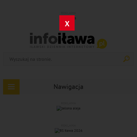
REKLAMA
X
Nawigacja
Rozwiń
nawigację
REKLAMA
REKLAMA