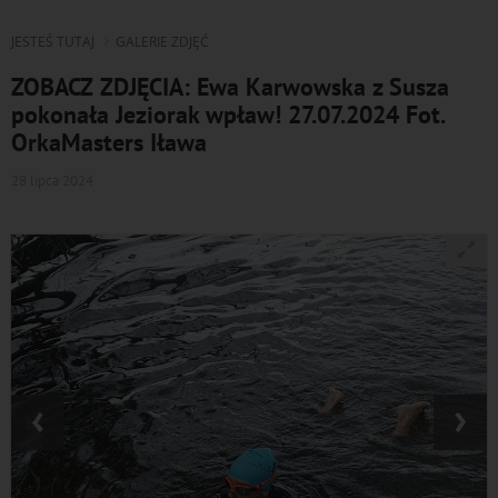
JESTEŚ TUTAJ
GALERIE ZDJĘĆ
ZOBACZ ZDJĘCIA: Ewa Karwowska z Susza
pokonała Jeziorak wpław! 27.07.2024 Fot.
OrkaMasters Iława
28 lipca 2024
‹
›