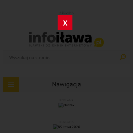
REKLAMA
X
Nawigacja
Rozwiń
nawigację
REKLAMA
REKLAMA