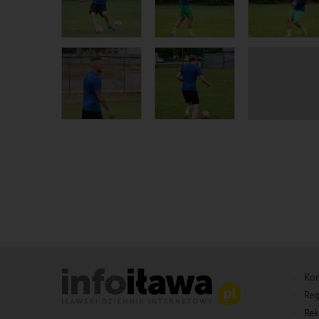
Kon
Reg
Rek