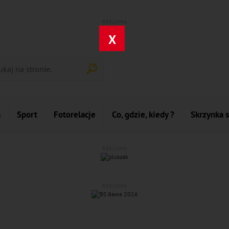
REKLAMA
X
a
Sport
Fotorelacje
Co, gdzie, kiedy ?
Skrzynka 
REKLAMA
REKLAMA