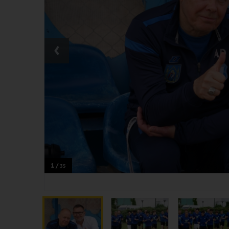
‹
1 /
35