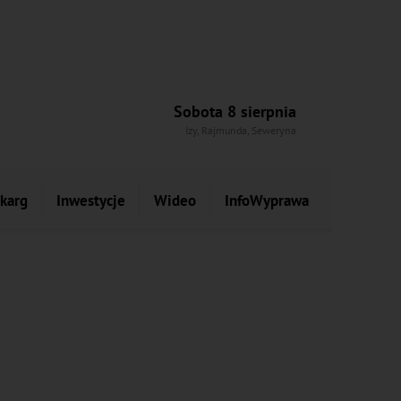
Sobota 8 sierpnia
Izy, Rajmunda, Seweryna
skarg
Inwestycje
Wideo
InfoWyprawa