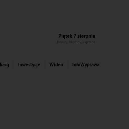
Piątek 7 sierpnia
Donaty, Olechny, Kajetana
skarg
Inwestycje
Wideo
InfoWyprawa