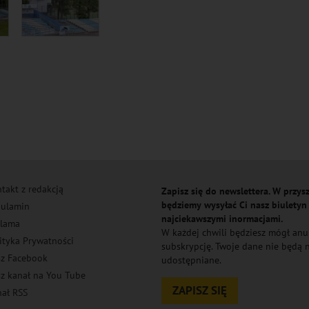
takt z redakcją
Zapisz się do newslettera. W przysz
będziemy wysyłać Ci nasz biuletyn
ulamin
najciekawszymi inormacjami.
lama
W każdej chwili będziesz mógł an
ityka Prywatności
subskrypcję. Twoje dane nie będą
z Facebook
udostępniane.
z kanał na You Tube
ZAPISZ SIĘ
ał RSS