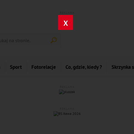
REKLAMA
X
a
Sport
Fotorelacje
Co, gdzie, kiedy ?
Skrzynka 
REKLAMA
REKLAMA