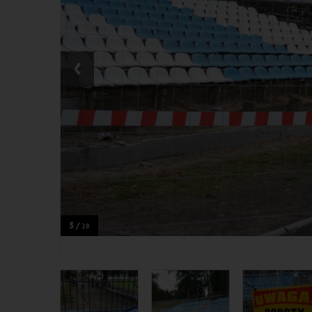
‹
5 /
28