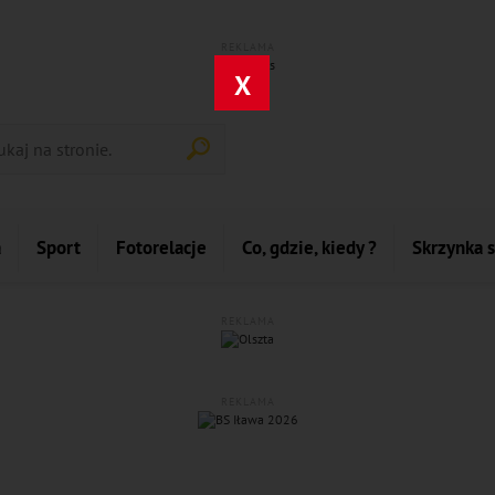
REKLAMA
X
a
Sport
Fotorelacje
Co, gdzie, kiedy ?
Skrzynka 
REKLAMA
REKLAMA