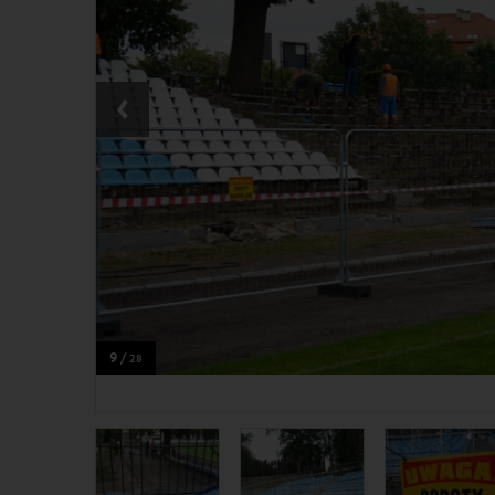
‹
9 /
28