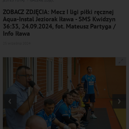
JESTEŚ TUTAJ
GALERIE ZDJĘĆ
ZOBACZ ZDJĘCIA: Mecz I ligi piłki ręcznej
Aqua-Instal Jeziorak Iława - SMS Kwidzyn
36:33, 24.09.2024, fot. Mateusz Partyga /
Info Iława
25 września 2024
‹
›