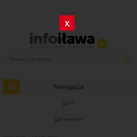
REKLAMA
X
Nawigacja
Rozwiń
nawigację
REKLAMA