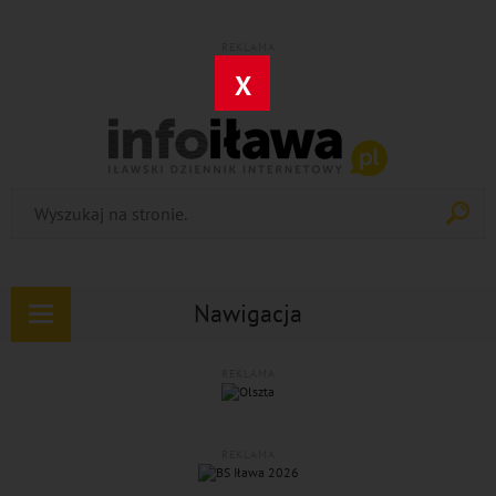
REKLAMA
X
Nawigacja
Rozwiń
nawigację
REKLAMA
REKLAMA