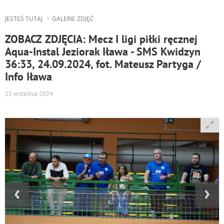
JESTEŚ TUTAJ
GALERIE ZDJĘĆ
ZOBACZ ZDJĘCIA: Mecz I ligi piłki ręcznej
Aqua-Instal Jeziorak Iława - SMS Kwidzyn
36:33, 24.09.2024, fot. Mateusz Partyga /
Info Iława
25 września 2024
‹
›