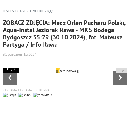
JESTEŚ TUTAJ
GALERIE ZDJĘĆ
ZOBACZ ZDJĘCIA: Mecz Orlen Pucharu Polski,
Aqua-Instal Jeziorak Iława - MKS Bodega
Bydgoszcz 35:29 (30.10.2024), fot. Mateusz
Partyga / Info Iława
31 października 2024
34 /
9
‹
›
REKLAMA
REKLAMA
REKLAMA