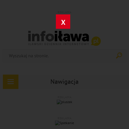
REKLAMA
X
Nawigacja
Rozwiń
nawigację
REKLAMA
REKLAMA