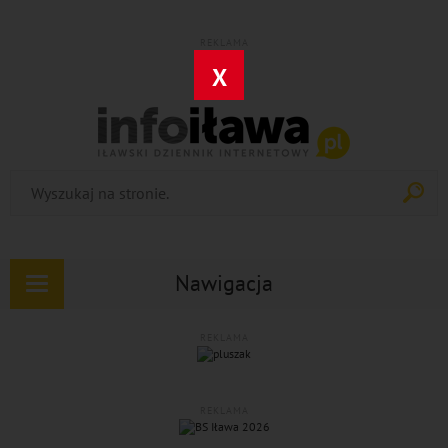
REKLAMA
X
Nawigacja
Rozwiń
nawigację
REKLAMA
REKLAMA