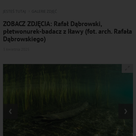
JESTEŚ TUTAJ
GALERIE ZDJĘĆ
ZOBACZ ZDJĘCIA: Rafał Dąbrowski,
płetwonurek-badacz z Iławy (fot. arch. Rafała
Dąbrowskiego)
3 kwietnia 2025
‹
›