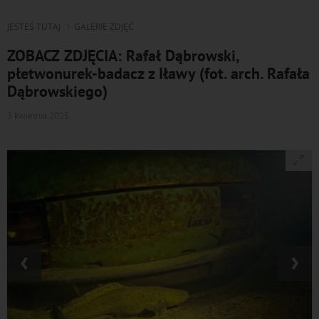
JESTEŚ TUTAJ
GALERIE ZDJĘĆ
ZOBACZ ZDJĘCIA: Rafał Dąbrowski,
płetwonurek-badacz z Iławy (fot. arch. Rafała
Dąbrowskiego)
3 kwietnia 2025
‹
›