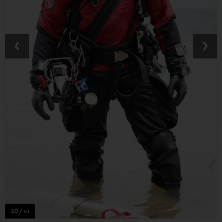
‹
›
10 /
30