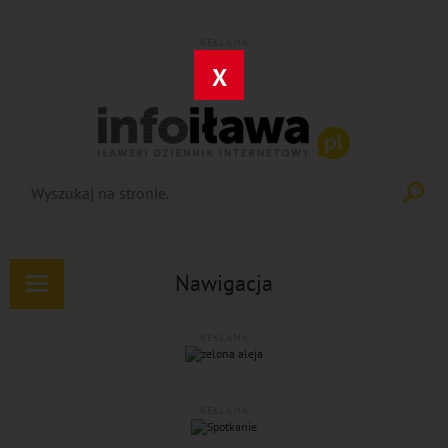
REKLAMA
X
Nawigacja
Rozwiń
nawigację
REKLAMA
REKLAMA