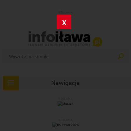
REKLAMA
X
Nawigacja
Rozwiń
nawigację
REKLAMA
REKLAMA