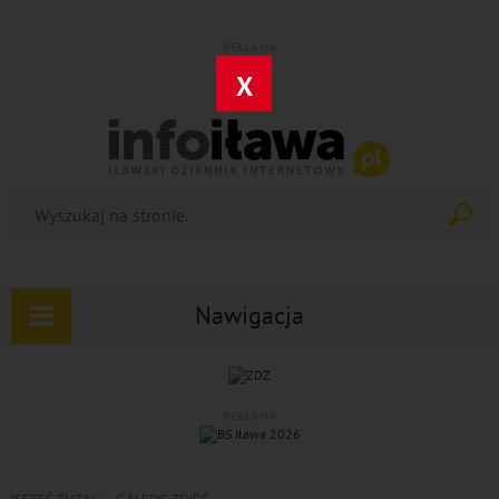
REKLAMA
X
Nawigacja
Rozwiń
nawigację
REKLAMA