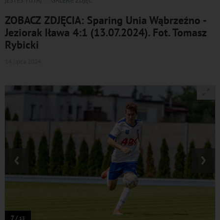
JESTEŚ TUTAJ
GALERIE ZDJĘĆ
ZOBACZ ZDJĘCIA: Sparing Unia Wąbrzeźno -
Jeziorak Iława 4:1 (13.07.2024). Fot. Tomasz
Rybicki
14 lipca 2024
‹
›
7 /
13