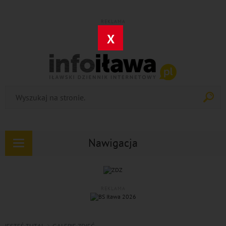
REKLAMA
X
Nawigacja
Rozwiń
nawigację
REKLAMA