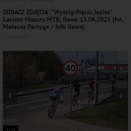
JESTEŚ TUTAJ
GALERIE ZDJĘĆ
ZOBACZ ZDJĘCIA: "Wyścig Pięciu Jezior"
Łaciate Mazury MTB, Iława 13.04.2025 (fot.
Mateusz Partyga / Info Iława)
13 kwietnia 2025
‹
›
7 /
79