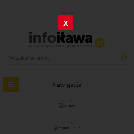
REKLAMA
X
Nawigacja
Rozwiń
nawigację
REKLAMA
REKLAMA