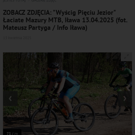
JESTEŚ TUTAJ
GALERIE ZDJĘĆ
ZOBACZ ZDJĘCIA: "Wyścig Pięciu Jezior"
Łaciate Mazury MTB, Iława 13.04.2025 (fot.
Mateusz Partyga / Info Iława)
13 kwietnia 2025
‹
›
73 /
79