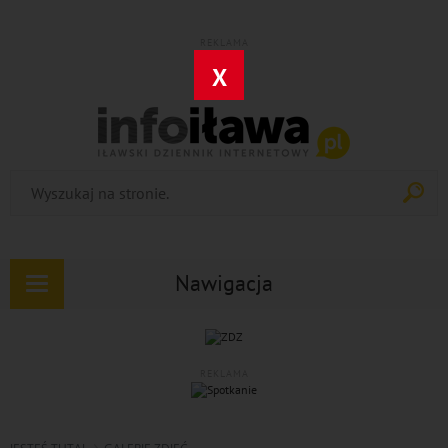
REKLAMA
X
Nawigacja
Rozwiń
nawigację
REKLAMA