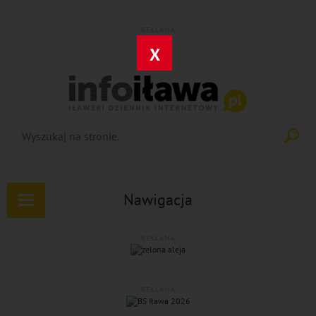
REKLAMA
X
Nawigacja
Rozwiń
nawigację
REKLAMA
REKLAMA