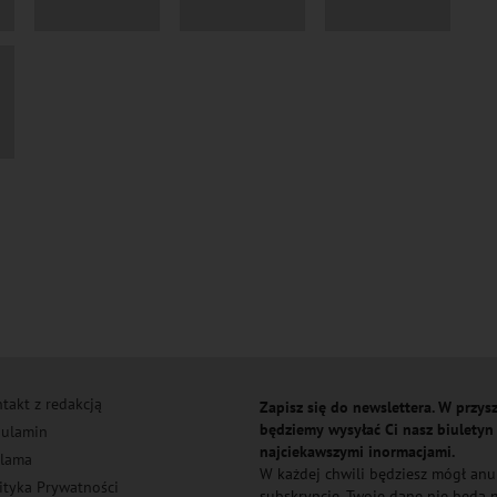
takt z redakcją
Zapisz się do newslettera. W przysz
będziemy wysyłać Ci nasz biuletyn
ulamin
najciekawszymi inormacjami.
lama
W każdej chwili będziesz mógł an
ityka Prywatności
subskrypcję. Twoje dane nie będą