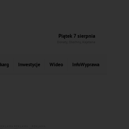
Piątek 7 sierpnia
Donaty, Olechny, Kajetana
skarg
Inwestycje
Wideo
InfoWyprawa
REKLAMA
REKLAMA
REKLAMA