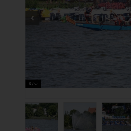
‹
5 /
57