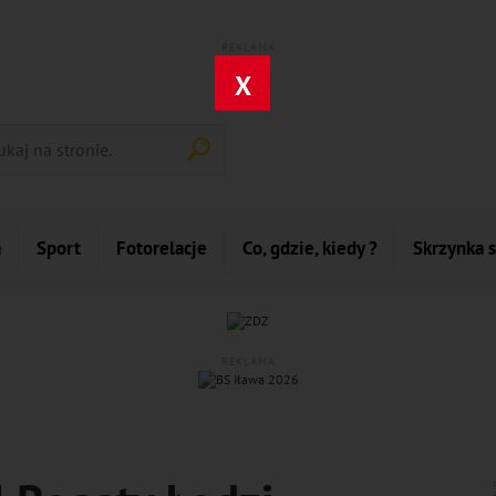
REKLAMA
X
a
Sport
Fotorelacje
Co, gdzie, kiedy ?
Skrzynka 
REKLAMA