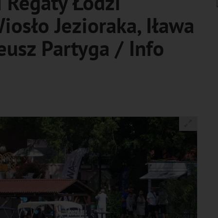
 Regaty Łodzi
osło Jezioraka, Iława
eusz Partyga / Info