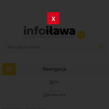
REKLAMA
X
Nawigacja
Rozwiń
nawigację
REKLAMA