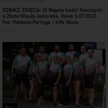
JESTEŚ TUTAJ
GALERIE ZDJĘĆ
ZOBACZ ZDJĘCIA: XI Regaty Łodzi Smoczych
o Złote Wiosło Jezioraka, Iława 5.07.2025.
Fot. Mateusz Partyga / Info Iława
5 lipca 2025
‹
›
53 /
57