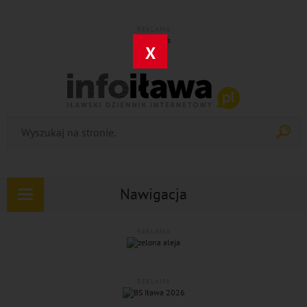
REKLAMA
X
Nawigacja
Rozwiń
nawigację
REKLAMA
REKLAMA