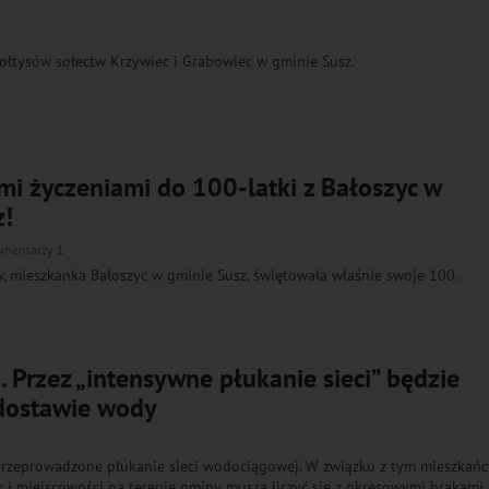
łtysów sołectw Krzywiec i Grabowiec w gminie Susz.
mi życzeniami do 100-latki z Bałoszyc w
z!
omentarzy 1
w, mieszkanka Bałoszyc w gminie Susz, świętowała właśnie swoje 100.
 Przez „intensywne płukanie sieci” będzie
dostawie wody
przeprowadzone płukanie sieci wodociągowej. W związku z tym mieszkańc
k i miejscowości na terenie gminy muszą liczyć się z okresowymi brakami