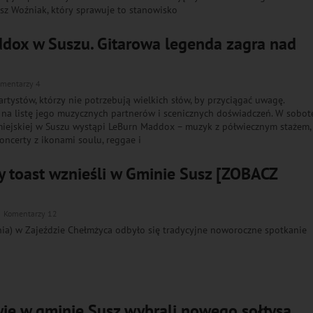
sz Woźniak, który sprawuje to stanowisko
dox w Suszu. Gitarowa legenda zagra nad
mentarzy 4
artystów, którzy nie potrzebują wielkich słów, by przyciągać uwagę.
 na listę jego muzycznych partnerów i scenicznych doświadczeń. W sobotę
 miejskiej w Suszu wystąpi LeBurn Maddox – muzyk z półwiecznym stażem,
oncerty z ikonami soulu, reggae i
 toast wznieśli w Gminie Susz [ZOBACZ
Komentarzy 12
nia) w Zajeździe Chełmżyca odbyło się tradycyjne noworoczne spotkanie
ie w gminie Susz wybrali nowego sołtysa