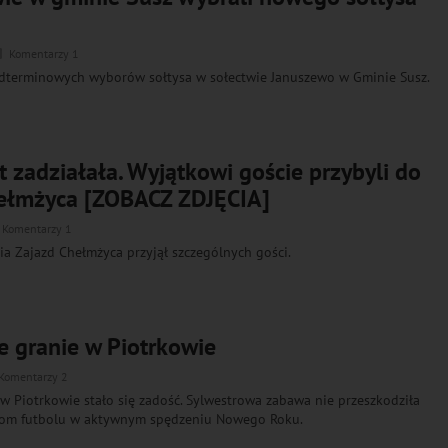
Komentarzy 1
dterminowych wyborów sołtysa w sołectwie Januszewo w Gminie Susz.
 zadziałała. Wyjątkowi goście przybyli do
ełmżyca [ZOBACZ ZDJĘCIA]
Komentarzy 1
ia Zajazd Chełmżyca przyjął szczególnych gości.
 granie w Piotrkowie
Komentarzy 2
i w Piotrkowie stało się zadość. Sylwestrowa zabawa nie przeszkodziła
kom futbolu w aktywnym spędzeniu Nowego Roku.