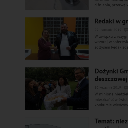
ciśnienia, przerwą
Redaki w g
29 listopada 2019
W związku z rezygn
wczoraj w sołectwi
sołtysem Redak zos
Dożynki Gm
deszczowej
10 września 2019
W minioną niedziel
mieszkańców świet
konkursie wieńców 
Temat: niez