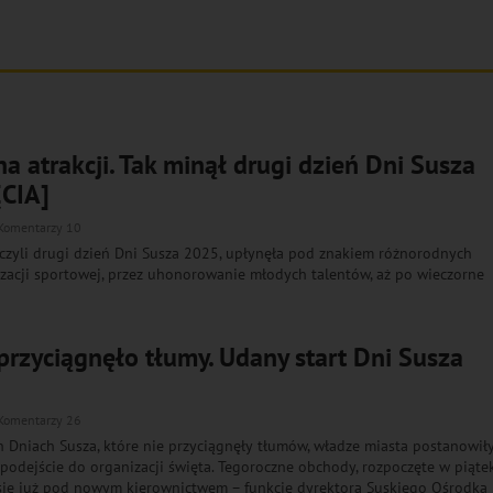
a atrakcji. Tak minął drugi dzień Dni Susza
CIA]
Komentarzy 10
, czyli drugi dzień Dni Susza 2025, upłynęła pod znakiem różnorodnych
lizacji sportowej, przez uhonorowanie młodych talentów, aż po wieczorne
przyciągnęło tłumy. Udany start Dni Susza
Komentarzy 26
 Dniach Susza, które nie przyciągnęły tłumów, władze miasta postanowił
 podejście do organizacji święta. Tegoroczne obchody, rozpoczęte w piąte
 się już pod nowym kierownictwem – funkcję dyrektora Suskiego Ośrodka