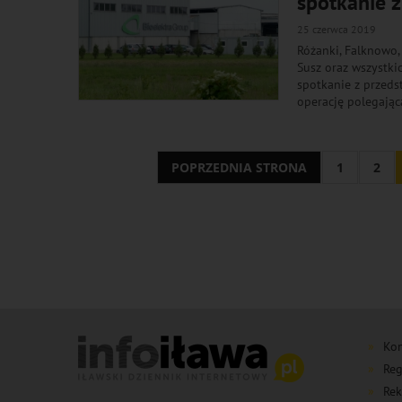
spotkanie z
25 czerwca 2019
Różanki, Falknowo,
Susz oraz wszystki
spotkanie z przeds
operację polegając
POPRZEDNIA STRONA
1
2
Kon
Reg
Rek