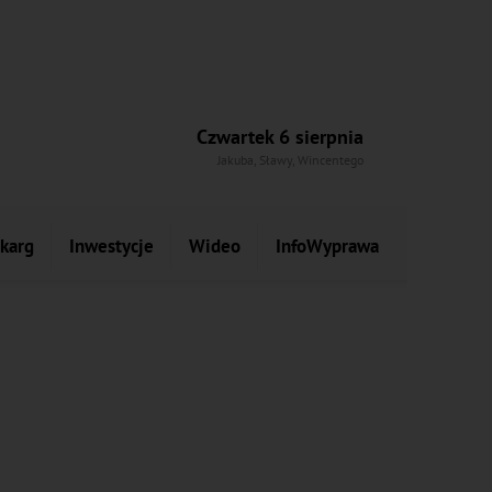
Czwartek 6 sierpnia
Jakuba, Sławy, Wincentego
skarg
Inwestycje
Wideo
InfoWyprawa