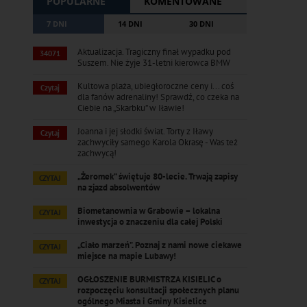
POPULARNE
KOMENTOWANE
7 DNI
14 DNI
30 DNI
Aktualizacja. Tragiczny finał wypadku pod
34071
Suszem. Nie żyje 31-letni kierowca BMW
Kultowa plaża, ubiegłoroczne ceny i... coś
Czytaj
dla fanów adrenaliny! Sprawdź, co czeka na
Ciebie na „Skarbku” w Iławie!
Joanna i jej słodki świat. Torty z Iławy
Czytaj
zachwyciły samego Karola Okrasę - Was też
zachwycą!
„Żeromek” świętuje 80-lecie. Trwają zapisy
CZYTAJ
na zjazd absolwentów
Biometanownia w Grabowie – lokalna
CZYTAJ
inwestycja o znaczeniu dla całej Polski
„Ciało marzeń”. Poznaj z nami nowe ciekawe
CZYTAJ
miejsce na mapie Lubawy!
OGŁOSZENIE BURMISTRZA KISIELIC o
CZYTAJ
rozpoczęciu konsultacji społecznych planu
ogólnego Miasta i Gminy Kisielice