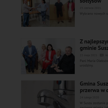
sołtysów
25 czerwca 2021
Wybrano nowych so
Z najlepszy
gminie Sus
22 maja 2021
K
Pani Maria Oleksó
urodziny.
Gmina Susz.
przerwa w 
24 lutego 2020
W Suszu zostanie 
zarówno miasta, ja