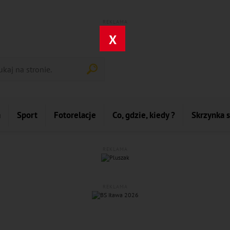
REKLAMA
X
a
Sport
Fotorelacje
Co, gdzie, kiedy ?
Skrzynka 
REKLAMA
REKLAMA