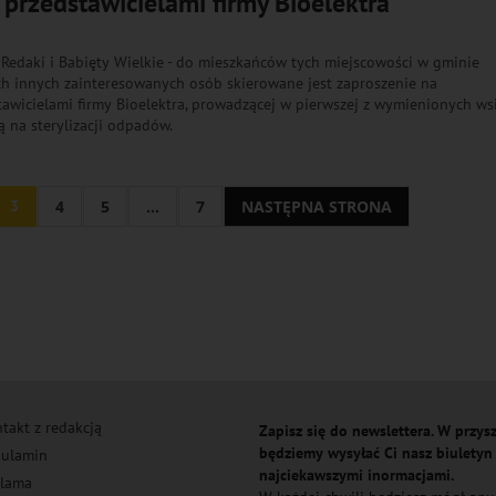
 przedstawicielami firmy Bioelektra
 Redaki i Babięty Wielkie - do mieszkańców tych miejscowości w gminie
ch innych zainteresowanych osób skierowane jest zaproszenie na
tawicielami firmy Bioelektra, prowadzącej w pierwszej z wymienionych ws
ą na sterylizacji odpadów.
3
4
5
...
7
NASTĘPNA STRONA
takt z redakcją
Zapisz się do newslettera. W przysz
będziemy wysyłać Ci nasz biuletyn
ulamin
najciekawszymi inormacjami.
lama