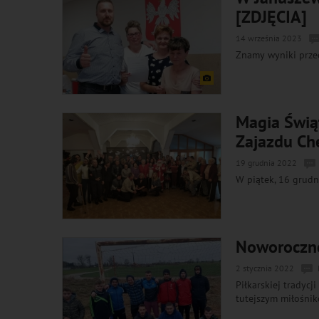
[ZDJĘCIA]
14 września 2023
Znamy wyniki prze
Magia Świąt
Zajazdu Ch
19 grudnia 2022
W piątek, 16 grudn
Noworoczne
2 stycznia 2022
Piłkarskiej tradycj
tutejszym miłośni