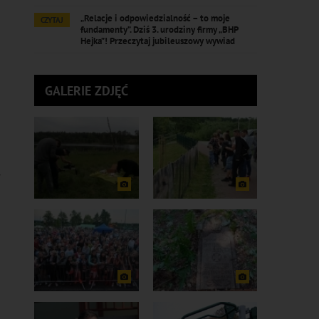
„Relacje i odpowiedzialność – to moje
CZYTAJ
fundamenty”. Dziś 3. urodziny firmy „BHP
Hejka”! Przeczytaj jubileuszowy wywiad
GALERIE ZDJĘĆ