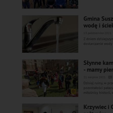
Gmina Susz
wodę i ściek
13 października 2021
Z dniem dzisiejszy
dostarczanie wody
Słynne kam
- mamy pie
21 sierpnia 2021
Dzisiaj ruiny, w pr
pozostałości pałac
miłośnicy historii
Krzywiec i