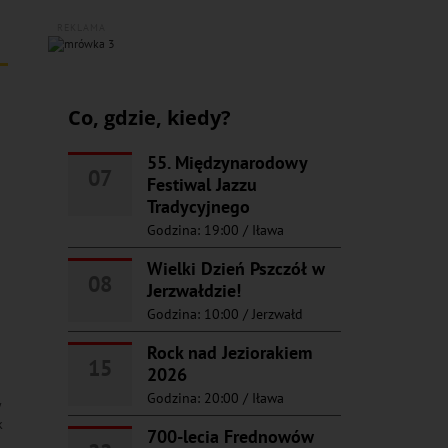
REKLAMA
Co, gdzie, kiedy?
55. Międzynarodowy
07
Festiwal Jazzu
Tradycyjnego
Godzina: 19:00
/
Iława
Wielki Dzień Pszczół w
08
Jerzwałdzie!
Godzina: 10:00
/
Jerzwałd
Rock nad Jeziorakiem
15
2026
Godzina: 20:00
/
Iława
y
k
700-lecia Frednowów