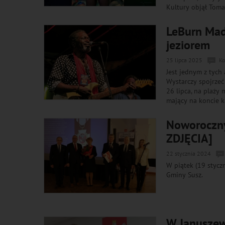
Kultury objął Toma
LeBurn Mad
jeziorem
25 lipca 2025
Ko
Jest jednym z tych 
Wystarczy spojrzeć
26 lipca, na plaży
mający na koncie k
Noworoczny
ZDJĘCIA]
22 stycznia 2024
W piątek (19 stycz
Gminy Susz.
W Januszew