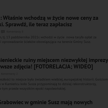
: Właśnie wchodzą w życie nowe ceny za
i. Sprawdź, ile teraz zapłacisz
Komentarzy 8
m, tj. 13 października 2021r. wchodzi w życie nowa taryfa opłat za
 i oprowadzanie ścieków obowiązująca na terenie Gminy Susz.
ienieckie ruiny miejscem niezwykłej imprezy
rwsze zdjęcia! [FOTORELACJA; WIDEO]
Komentarzy 2
zeszłości to miejsce było świadkiem wielkiej, europejskiej historii. Gościom
u w Kamieńcu koło Susza przypominają to dzisiaj rekonstruktorzy,
, w tym przede wszystkim epoki napoleońskiej.
 Grabowiec w gminie Susz mają nowych