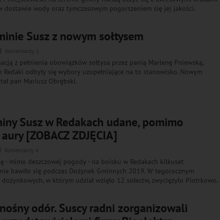
 w dostawie wody oraz tymczasowym pogorszeniem się jej jakości.
minie Susz z nowym sołtysem
Komentarzy 1
acją z pełnienia obowiązków sołtysa przez panią Marlenę Pniewską,
e Redaki odbyły się wybory uzupełniające na to stanowisko. Nowym
tał pan Mariusz Obrębski.
iny Susz w Redakach udane, pomimo
 aury [ZOBACZ ZDJĘCIA]
Komentarzy 4
ę - mimo deszczowej pogody - na boisku w Redakach kilkuset
nie bawiło się podczas Dożynek Gminnych 2019. W tegorocznym
dożynkowych, w którym udział wzięło 12 sołectw, zwyciężyło Piotrkowo.
nośny odór. Suscy radni zorganizowali