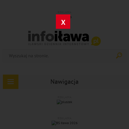
REKLAMA
X
Nawigacja
Rozwiń
nawigację
REKLAMA
REKLAMA