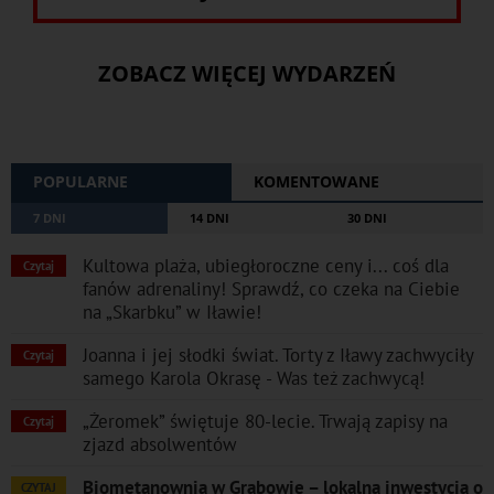
ZOBACZ WIĘCEJ WYDARZEŃ
POPULARNE
KOMENTOWANE
7 DNI
14 DNI
30 DNI
Kultowa plaża, ubiegłoroczne ceny i... coś dla
Czytaj
fanów adrenaliny! Sprawdź, co czeka na Ciebie
na „Skarbku” w Iławie!
Joanna i jej słodki świat. Torty z Iławy zachwyciły
Czytaj
samego Karola Okrasę - Was też zachwycą!
„Żeromek” świętuje 80-lecie. Trwają zapisy na
Czytaj
zjazd absolwentów
Biometanownia w Grabowie – lokalna inwestycja o
CZYTAJ