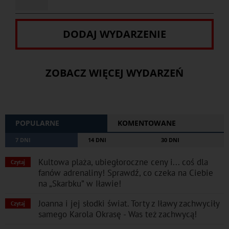
DODAJ WYDARZENIE
ZOBACZ WIĘCEJ WYDARZEŃ
POPULARNE
KOMENTOWANE
7 DNI
14 DNI
30 DNI
Kultowa plaża, ubiegłoroczne ceny i... coś dla
Czytaj
fanów adrenaliny! Sprawdź, co czeka na Ciebie
na „Skarbku” w Iławie!
Joanna i jej słodki świat. Torty z Iławy zachwyciły
Czytaj
samego Karola Okrasę - Was też zachwycą!