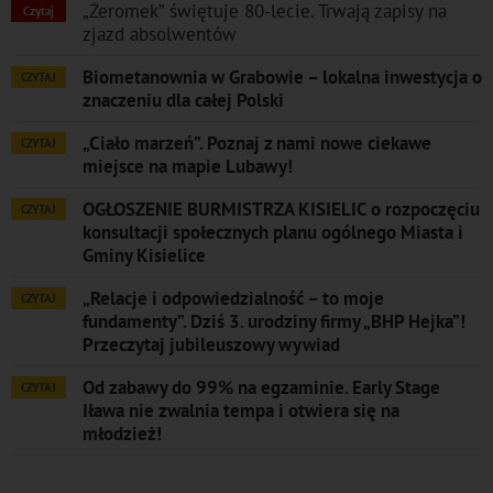
„Żeromek” świętuje 80-lecie. Trwają zapisy na
Czytaj
zjazd absolwentów
Biometanownia w Grabowie – lokalna inwestycja o
CZYTAJ
znaczeniu dla całej Polski
„Ciało marzeń”. Poznaj z nami nowe ciekawe
CZYTAJ
miejsce na mapie Lubawy!
OGŁOSZENIE BURMISTRZA KISIELIC o rozpoczęciu
CZYTAJ
konsultacji społecznych planu ogólnego Miasta i
Gminy Kisielice
„Relacje i odpowiedzialność – to moje
CZYTAJ
fundamenty”. Dziś 3. urodziny firmy „BHP Hejka”!
Przeczytaj jubileuszowy wywiad
Od zabawy do 99% na egzaminie. Early Stage
CZYTAJ
Iława nie zwalnia tempa i otwiera się na
młodzież!