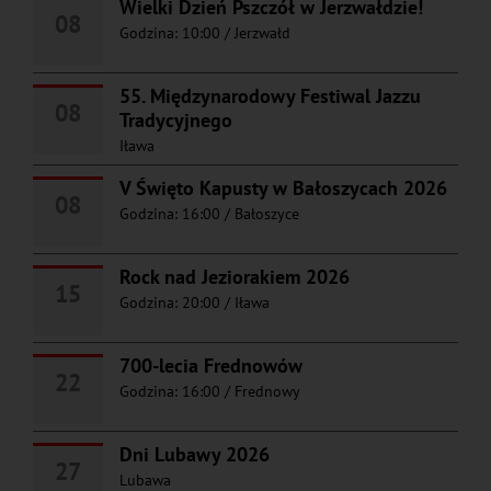
Wielki Dzień Pszczół w Jerzwałdzie!
08
Godzina: 10:00
/
Jerzwałd
55. Międzynarodowy Festiwal Jazzu
08
Tradycyjnego
Iława
V Święto Kapusty w Bałoszycach 2026
08
Godzina: 16:00
/
Bałoszyce
Rock nad Jeziorakiem 2026
15
Godzina: 20:00
/
Iława
700-lecia Frednowów
22
Godzina: 16:00
/
Frednowy
Dni Lubawy 2026
27
Lubawa