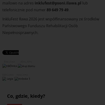
mailowo na adres
inklufest@psoni.ilawa.pl
lub
telefonicznie pod numer
89 649 79 49
.
InkluFest Iława 2026 jest współfinansowany ze środków
Państwowego Funduszu Rehabilitacji Osób
Niepełnosprawnych.
REKLAMA
REKLAMA
REKLAMA
REKLAMA
Co, gdzie, kiedy?