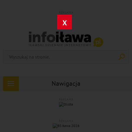
REKLAMA
X
Nawigacja
Rozwiń
nawigację
REKLAMA
REKLAMA