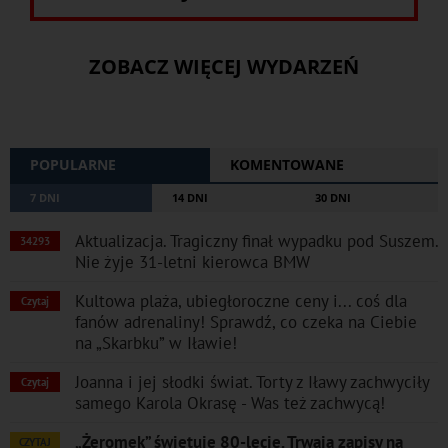
ZOBACZ WIĘCEJ WYDARZEŃ
POPULARNE
KOMENTOWANE
7 DNI
14 DNI
30 DNI
Aktualizacja. Tragiczny finał wypadku pod Suszem.
34293
Nie żyje 31-letni kierowca BMW
Kultowa plaża, ubiegłoroczne ceny i... coś dla
Czytaj
fanów adrenaliny! Sprawdź, co czeka na Ciebie
na „Skarbku” w Iławie!
Joanna i jej słodki świat. Torty z Iławy zachwyciły
Czytaj
samego Karola Okrasę - Was też zachwycą!
„Żeromek” świętuje 80-lecie. Trwają zapisy na
CZYTAJ