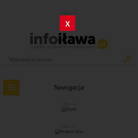
REKLAMA
X
Nawigacja
Rozwiń
nawigację
REKLAMA
REKLAMA