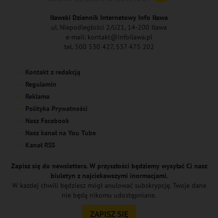
Iławski Dziennik Internetowy Info Iława
ul. Niepodległości 2/U21, 14-200 Iława
e-mail: kontakt@infoilawa.pl
tel. 500 530 427, 537 475 202
Kontakt z redakcją
Regulamin
Reklama
Polityka Prywatności
Nasz Facebook
Nasz kanał na You Tube
Kanał RSS
Zapisz się do newslettera. W przyszłości będziemy wysyłać Ci nasz
biuletyn z najciekawszymi inormacjami.
W każdej chwili będziesz mógł anulować subskrypcję. Twoje dane
nie będą nikomu udostępniane.
ZAPISZ SIĘ