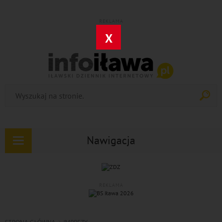
REKLAMA
X
Nawigacja
Rozwiń
nawigację
REKLAMA