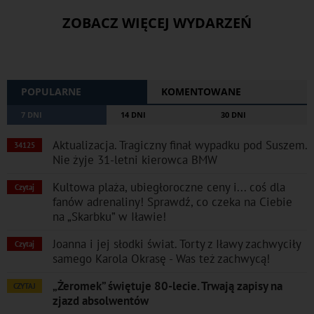
ZOBACZ WIĘCEJ WYDARZEŃ
POPULARNE
KOMENTOWANE
7 DNI
14 DNI
30 DNI
Aktualizacja. Tragiczny finał wypadku pod Suszem.
34125
Nie żyje 31-letni kierowca BMW
Kultowa plaża, ubiegłoroczne ceny i... coś dla
Czytaj
fanów adrenaliny! Sprawdź, co czeka na Ciebie
na „Skarbku” w Iławie!
Joanna i jej słodki świat. Torty z Iławy zachwyciły
Czytaj
samego Karola Okrasę - Was też zachwycą!
„Żeromek” świętuje 80-lecie. Trwają zapisy na
CZYTAJ
zjazd absolwentów