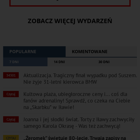
ZOBACZ WIĘCEJ WYDARZEŃ
POPULARNE
KOMENTOWANE
7 DNI
14 DNI
30 DNI
Aktualizacja. Tragiczny finał wypadku pod Suszem.
34301
Nie żyje 31-letni kierowca BMW
Kultowa plaża, ubiegłoroczne ceny i... coś dla
Czytaj
fanów adrenaliny! Sprawdź, co czeka na Ciebie
na „Skarbku” w Iławie!
Joanna i jej słodki świat. Torty z Iławy zachwyciły
Czytaj
samego Karola Okrasę - Was też zachwycą!
„Żeromek” świętuje 80-lecie. Trwają zapisy na
CZYTAJ