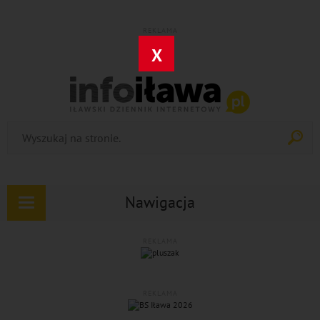
REKLAMA
X
Nawigacja
Rozwiń
nawigację
REKLAMA
REKLAMA