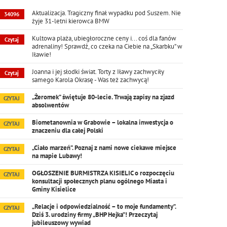
Aktualizacja. Tragiczny finał wypadku pod Suszem. Nie
34096
żyje 31-letni kierowca BMW
Kultowa plaża, ubiegłoroczne ceny i... coś dla fanów
Czytaj
adrenaliny! Sprawdź, co czeka na Ciebie na „Skarbku” w
Iławie!
Joanna i jej słodki świat. Torty z Iławy zachwyciły
Czytaj
samego Karola Okrasę - Was też zachwycą!
„Żeromek” świętuje 80-lecie. Trwają zapisy na zjazd
CZYTAJ
absolwentów
Biometanownia w Grabowie – lokalna inwestycja o
CZYTAJ
znaczeniu dla całej Polski
„Ciało marzeń”. Poznaj z nami nowe ciekawe miejsce
CZYTAJ
na mapie Lubawy!
OGŁOSZENIE BURMISTRZA KISIELIC o rozpoczęciu
CZYTAJ
konsultacji społecznych planu ogólnego Miasta i
Gminy Kisielice
„Relacje i odpowiedzialność – to moje fundamenty”.
CZYTAJ
Dziś 3. urodziny firmy „BHP Hejka”! Przeczytaj
jubileuszowy wywiad