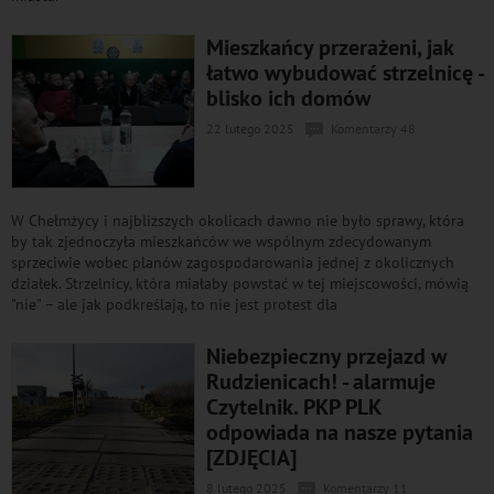
Mieszkańcy przerażeni, jak
łatwo wybudować strzelnicę -
blisko ich domów
22 lutego 2025
Komentarzy 48
W Chełmżycy i najbliższych okolicach dawno nie było sprawy, która
by tak zjednoczyła mieszkańców we wspólnym zdecydowanym
sprzeciwie wobec planów zagospodarowania jednej z okolicznych
działek. Strzelnicy, która miałaby powstać w tej miejscowości, mówią
"nie" – ale jak podkreślają, to nie jest protest dla
Niebezpieczny przejazd w
Rudzienicach! - alarmuje
Czytelnik. PKP PLK
odpowiada na nasze pytania
[ZDJĘCIA]
8 lutego 2025
Komentarzy 11