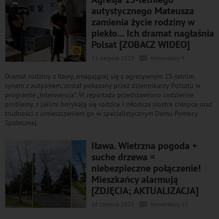
autystycznego Mateusza
zamienia życie rodziny w
piekło... Ich dramat nagłaśnia
Polsat [ZOBACZ WIDEO]
11 sierpnia 2025
Komentarzy 9
Dramat rodziny z Iławy, zmagającej się z agresywnym 15-letnim
synem z autyzmem, został pokazany przez dziennikarzy Polsatu w
programie „Interwencja”. W reportażu przedstawiono codzienne
problemy, z jakimi borykają się rodzice i młodsza siostra chłopca oraz
trudności z umieszczeniem go w specjalistycznym Domu Pomocy
Społecznej.
Iława. Wietrzna pogoda +
suche drzewa =
niebezpieczne połączenie!
Mieszkańcy alarmują
[ZDJĘCIA; AKTUALIZACJA]
26 czerwca 2025
Komentarzy 17