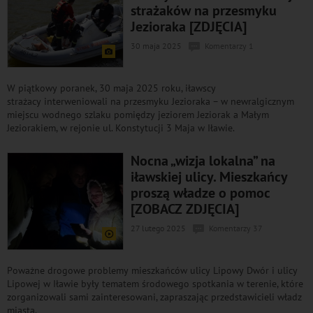
strażaków na przesmyku
Jezioraka [ZDJĘCIA]
30 maja 2025
Komentarzy 1
W piątkowy poranek, 30 maja 2025 roku, iławscy
strażacy interweniowali na przesmyku Jezioraka – w newralgicznym
miejscu wodnego szlaku pomiędzy jeziorem Jeziorak a Małym
Jeziorakiem, w rejonie ul. Konstytucji 3 Maja w Iławie.
Nocna „wizja lokalna” na
iławskiej ulicy. Mieszkańcy
proszą władze o pomoc
[ZOBACZ ZDJĘCIA]
27 lutego 2025
Komentarzy 37
Poważne drogowe problemy mieszkańców ulicy Lipowy Dwór i ulicy
Lipowej w Iławie były tematem środowego spotkania w terenie, które
zorganizowali sami zainteresowani, zapraszając przedstawicieli władz
miasta.