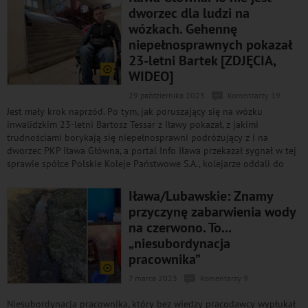
dworzec dla ludzi na
wózkach. Gehennę
niepełnosprawnych pokazał
23-letni Bartek [ZDJĘCIA,
WIDEO]
29 października 2023
Komentarzy 19
Jest mały krok naprzód. Po tym, jak poruszający się na wózku
inwalidzkim 23-letni Bartosz Tessar z Iławy pokazał, z jakimi
trudnościami borykają się niepełnosprawni podróżujący z i na
dworzec PKP Iława Główna, a portal Info Iława przekazał sygnał w tej
sprawie spółce Polskie Koleje Państwowe S.A., kolejarze oddali do
Iława/Lubawskie: Znamy
przyczynę zabarwienia wody
na czerwono. To...
„niesubordynacja
pracownika”
7 marca 2023
Komentarzy 9
Niesubordynacja pracownika, który bez wiedzy pracodawcy wypłukał