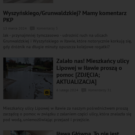
Wyszyńskiego/Grunwaldzkiej? Mamy komentarz
PKP
13 marca 2024
Komentarzy 3
Jak - przynajmniej tymczasowo - udrożnić ruch na ulicach
Grunwaldzkiej i Wyszyńskiego w Iławie, które notorycznie korkują się,
gdy dróżnik na długie minuty opuszcza kolejowe rogatki?
Zalało nas! Mieszkańcy ulicy
Lipowej w Iławie proszą o
pomoc [ZDJĘCIA;
AKTUALIZACJA]
6 lutego 2024
Komentarzy 31
Mieszkańcy ulicy Lipowej w Iławie za naszym pośrednictwem proszą
zarządcę o pomoc w związku z zalaniem części ulicy, która znalazła się
pod wodą, uniemożliwiając przejazd i przejście.
Iława Główna. To nie jest