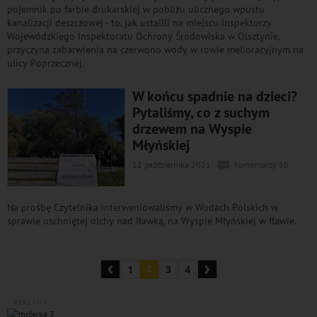
pojemnik po farbie drukarskiej w pobliżu ulicznego wpustu
kanalizacji deszczowej - to, jak ustalili na miejscu inspektorzy
Wojewódzkiego Inspektoratu Ochrony Środowiska w Olsztynie,
przyczyna zabarwienia na czerwono wody w rowie melioracyjnym na
ulicy Poprzecznej.
W końcu spadnie na dzieci?
Pytaliśmy, co z suchym
drzewem na Wyspie
Młyńskiej
12 października 2021
Komentarzy 10
Na prośbę Czytelnika interweniowaliśmy w Wodach Polskich w
sprawie uschniętej olchy nad Iławką, na Wyspie Młyńskiej w Iławie.
‹
›
1
2
3
4
REKLAMA