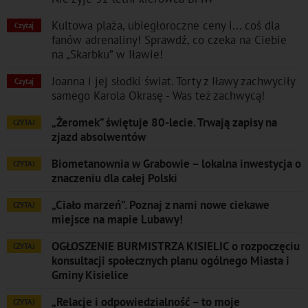
Kultowa plaża, ubiegłoroczne ceny i... coś dla
Czytaj
fanów adrenaliny! Sprawdź, co czeka na Ciebie
na „Skarbku” w Iławie!
Joanna i jej słodki świat. Torty z Iławy zachwyciły
Czytaj
samego Karola Okrasę - Was też zachwycą!
„Żeromek” świętuje 80-lecie. Trwają zapisy na
CZYTAJ
zjazd absolwentów
Biometanownia w Grabowie – lokalna inwestycja o
CZYTAJ
znaczeniu dla całej Polski
„Ciało marzeń”. Poznaj z nami nowe ciekawe
CZYTAJ
miejsce na mapie Lubawy!
OGŁOSZENIE BURMISTRZA KISIELIC o rozpoczęciu
CZYTAJ
konsultacji społecznych planu ogólnego Miasta i
Gminy Kisielice
„Relacje i odpowiedzialność – to moje
CZYTAJ