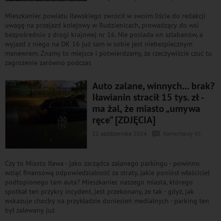
Mieszkaniec powiatu iławskiego zwrócił w swoim liście do redakcji
uwagę na przejazd kolejowy w Rudzienicach, prowadzący do wsi
bezpośrednio z drogi krajowej nr 16. Nie posiada on szlabanów, a
wyjazd z niego na DK 16 już sam w sobie jest niebezpiecznym
manewrem. Znamy to miejsce i potwierdzamy, że rzeczywiście czuć tu
zagrożenie zarówno podczas
Auto zalane, winnych... brak?
Iławianin stracił 15 tys. zł -
ma żal, że miasto „umywa
ręce” [ZDJĘCIA]
22 października 2024
Komentarzy 45
Czy to Miasto Iława - jako zarządca zalanego parkingu - powinno
wziąć finansową odpowiedzialność za straty, jakie poniósł właściciel
podtopionego tam auta? Mieszkaniec naszego miasta, którego
spotkał ten przykry incydent, jest przekonany, że tak - gdyż, jak
wskazuje choćby na przykładzie doniesień medialnych - parking ten
był zalewany już