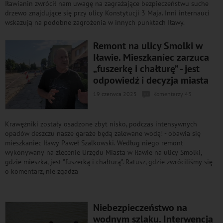
Iławianin zwrócił nam uwagę na zagrażające bezpieczeństwu suche
drzewo znajdujące się przy ulicy Konstytucji 3 Maja. Inni internauci
wskazują na podobne zagrożenia w innych punktach Iławy.
Remont na ulicy Smolki w
Iławie. Mieszkaniec zarzuca
„fuszerkę i chałturę” - jest
odpowiedź i decyzja miasta
19 czerwca 2025
Komentarzy 43
Krawężniki zostały osadzone zbyt nisko, podczas intensywnych
opadów deszczu nasze garaże będą zalewane wodą! - obawia się
mieszkaniec Iławy Paweł Szalkowski. Według niego remont
wykonywany na zlecenie Urzędu Miasta w Iławie na ulicy Smolki,
gdzie mieszka, jest "fuszerką i chałturą". Ratusz, gdzie zwróciliśmy się
o komentarz, nie zgadza
Niebezpieczeństwo na
wodnym szlaku. Interwencja