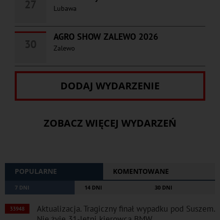
27
Lubawa
AGRO SHOW ZALEWO 2026
30
Zalewo
DODAJ WYDARZENIE
ZOBACZ WIĘCEJ WYDARZEŃ
POPULARNE
KOMENTOWANE
7 DNI
14 DNI
30 DNI
Aktualizacja. Tragiczny finał wypadku pod Suszem.
33948
Nie żyje 31-letni kierowca BMW