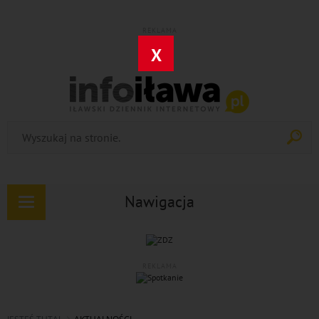
REKLAMA
X
Nawigacja
Rozwiń
nawigację
REKLAMA