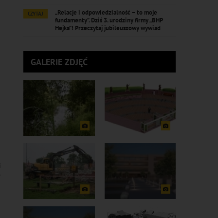
„Relacje i odpowiedzialność – to moje
CZYTAJ
fundamenty”. Dziś 3. urodziny firmy „BHP
Hejka”! Przeczytaj jubileuszowy wywiad
GALERIE ZDJĘĆ
i
e