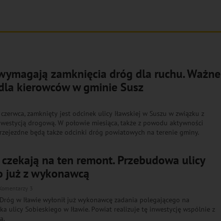
 wymagają zamknięcia dróg dla ruchu. Ważne
 dla kierowców w gminie Susz
 czerwca, zamknięty jest odcinek ulicy Iławskiej w Suszu w związku z
westycją drogową. W połowie miesiąca, także z powodu aktywności
przejezdne będą także odcinki dróg powiatowych na terenie gminy.
 czekają na ten remont. Przebudowa ulicy
o już z wykonawcą
Komentarzy 3
Dróg w Iławie wyłonił już wykonawcę zadania polegającego na
a ulicy Sobieskiego w Iławie. Powiat realizuje tę inwestycję wspólnie z
a.