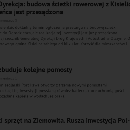
yrekcja: budowa ścieżki rowerowej z Kisieli
eńca jest przesądzona
omentarzy 3
wierdzić dokładny termin ogłoszenia przetargu na budowę ścieżki
c do Ogrodzieńca, ale realizacja tej inwestycji jest już przesądzona -
iaj rzecznik Generalnej Dyrekcji Dróg Krajowych i Autostrad w Olszynie. 
owego gmina Kisielice zabiega od kilku lat. Korzyść dla mieszkańców i
 zbuduje kolejne pomosty
omentarzy 1
on żeglarski Port Iława otworzy z trzema nowymi pomostami
 okazji tej inwestycji powstaną również barierki, które ochronią gości
ożądaną kąpielą w wodach Jezioraka.
ki sprzęt na Ziemowita. Rusza inwestycja Pol