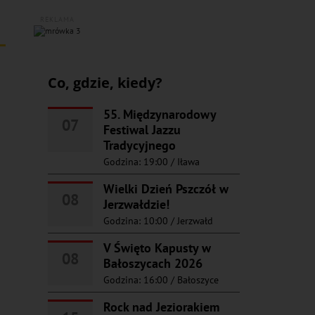
REKLAMA
Co, gdzie, kiedy?
55. Międzynarodowy
07
Festiwal Jazzu
Tradycyjnego
Godzina: 19:00
/
Iława
Wielki Dzień Pszczół w
08
Jerzwałdzie!
Godzina: 10:00
/
Jerzwałd
V Święto Kapusty w
08
Bałoszycach 2026
Godzina: 16:00
/
Bałoszyce
Rock nad Jeziorakiem