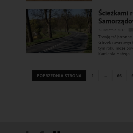
Ścieżkami 
Samorządo
26 kwietnia 2016
Trwają trójstronn
ścieżek rowerowych
tym roku może pows
Kamienia Małego.
POPRZEDNIA STRONA
1
...
66