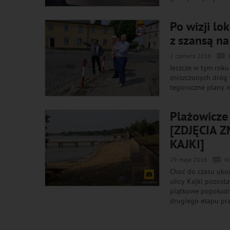
Po wizji lo
z szansą na
2 czerwca 2016
Jeszcze w tym roku
zniszczonych dróg
tegoroczne plany m
Plażowicze 
[ZDJĘCIA 
KAJKI]
29 maja 2016
K
Choć do czasu uko
ulicy Kajki pozosta
piątkowe popołudni
drugiego etapu prac