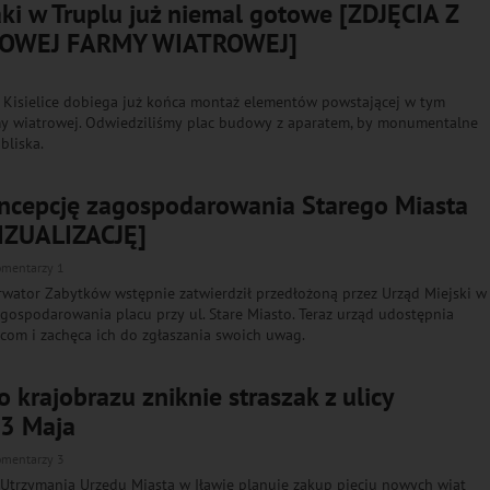
ki w Truplu już niemal gotowe [ZDJĘCIA Z
OWEJ FARMY WIATROWEJ]
 Kisielice dobiega już końca montaż elementów powstającej w tym
my wiatrowej. Odwiedziliśmy plac budowy z aparatem, by monumentalne
bliska.
ncepcję zagospodarowania Starego Miasta
IZUALIZACJĘ]
omentarzy 1
wator Zabytków wstępnie zatwierdził przedłożoną przez Urząd Miejski w
gospodarowania placu przy ul. Stare Miasto. Teraz urząd udostępnia
com i zachęca ich do zgłaszania swoich uwag.
o krajobrazu zniknie straszak z ulicy
 3 Maja
omentarzy 3
Utrzymania Urzędu Miasta w Iławie planuje zakup pięciu nowych wiat