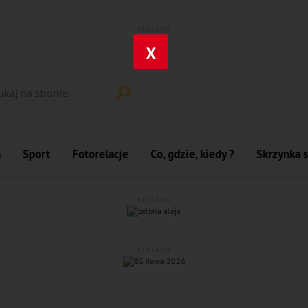
REKLAMA
X
a
Sport
Fotorelacje
Co, gdzie, kiedy ?
Skrzynka 
REKLAMA
REKLAMA