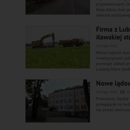
przystankowych. Dw
Maja, która, choć p
obecnie pozytywną
Firma z Lu
iławskiej s
19 maja 2016
Ratusz ogłosił wyn
inwestycyjnych poł
powstaje zakład pr
Lubawy, która zaofe
Nowe lądow
18 maja 2016
K
Powiatowy Szpital 
polegającej na bu
ma zostać ukończo