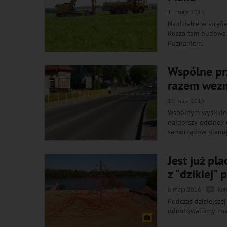
11 maja 2016
Na działce w strefi
Rusza tam budowa 
Poznaniem.
Wspólne pr
razem wezm
10 maja 2016
Wspólnym wysiłkie
najgorszy odcinek 
samorządów planuje
Jest już pl
z "dzikiej" 
6 maja 2016
Kom
Podczas dzisiejszej
odnotowaliśmy zna