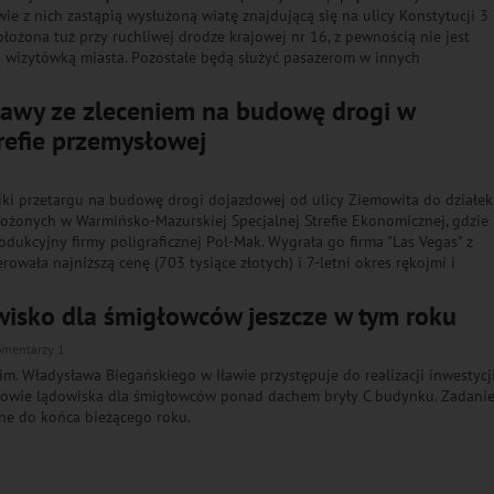
ie z nich zastąpią wysłużoną wiatę znajdującą się na ulicy Konstytucji 3
ołożona tuż przy ruchliwej drodze krajowej nr 16, z pewnością nie jest
 wizytówką miasta. Pozostałe będą służyć pasażerom w innych
bawy ze zleceniem na budowę drogi w
trefie przemysłowej
iki przetargu na budowę drogi dojazdowej od ulicy Ziemowita do działek
ożonych w Warmińsko-Mazurskiej Specjalnej Strefie Ekonomicznej, gdzie
odukcyjny firmy poligraficznej Pol-Mak. Wygrała go firma "Las Vegas" z
rowała najniższą cenę (703 tysiące złotych) i 7-letni okres rękojmi i
isko dla śmigłowców jeszcze w tym roku
omentarzy 1
im. Władysława Biegańskiego w Iławie przystępuje do realizacji inwestycj
dowie lądowiska dla śmigłowców ponad dachem bryły C budynku. Zadani
ne do końca bieżącego roku.