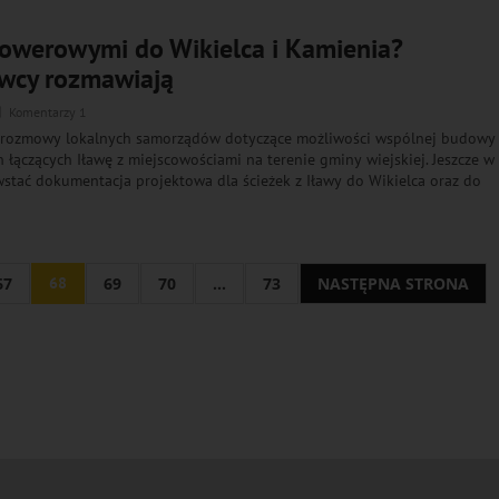
rowerowymi do Wikielca i Kamienia?
wcy rozmawiają
Komentarzy 1
e rozmowy lokalnych samorządów dotyczące możliwości wspólnej budowy
 łączących Iławę z miejscowościami na terenie gminy wiejskiej. Jeszcze w
tać dokumentacja projektowa dla ścieżek z Iławy do Wikielca oraz do
67
68
69
70
...
73
NASTĘPNA STRONA