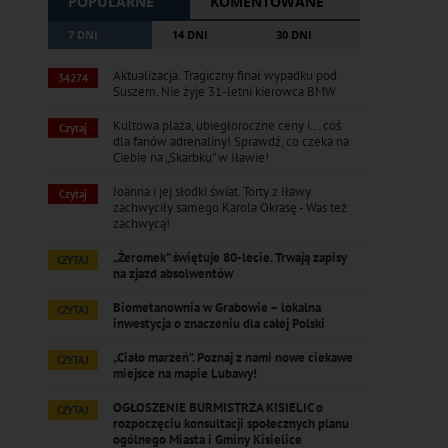
POPULARNE
KOMENTOWANE
7 DNI
14 DNI
30 DNI
Aktualizacja. Tragiczny finał wypadku pod
34274
Suszem. Nie żyje 31-letni kierowca BMW
Kultowa plaża, ubiegłoroczne ceny i... coś
Czytaj
dla fanów adrenaliny! Sprawdź, co czeka na
Ciebie na „Skarbku” w Iławie!
Joanna i jej słodki świat. Torty z Iławy
Czytaj
zachwyciły samego Karola Okrasę - Was też
zachwycą!
„Żeromek” świętuje 80-lecie. Trwają zapisy
CZYTAJ
na zjazd absolwentów
Biometanownia w Grabowie – lokalna
CZYTAJ
inwestycja o znaczeniu dla całej Polski
„Ciało marzeń”. Poznaj z nami nowe ciekawe
CZYTAJ
miejsce na mapie Lubawy!
OGŁOSZENIE BURMISTRZA KISIELIC o
CZYTAJ
rozpoczęciu konsultacji społecznych planu
ogólnego Miasta i Gminy Kisielice