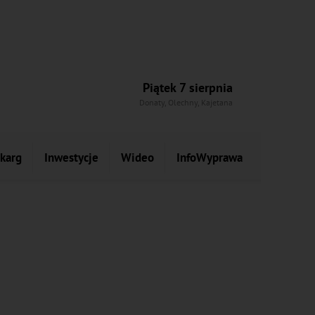
Piątek 7 sierpnia
Donaty, Olechny, Kajetana
skarg
Inwestycje
Wideo
InfoWyprawa