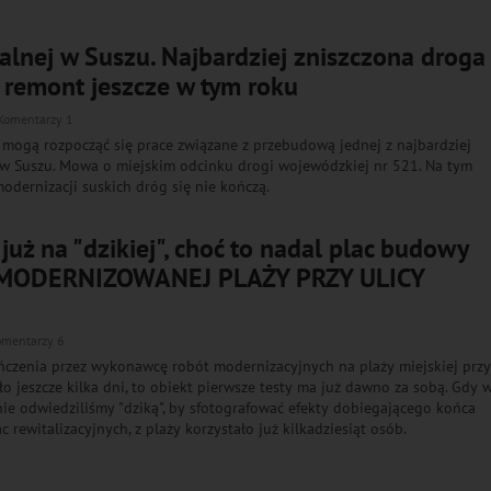
kalnej w Suszu. Najbardziej zniszczona droga
 remont jeszcze w tym roku
Komentarzy 1
 mogą rozpocząć się prace związane z przebudową jednej z najbardziej
 w Suszu. Mowa o miejskim odcinku drogi wojewódzkiej nr 521. Na tym
odernizacji suskich dróg się nie kończą.
już na "dzikiej", choć to nadal plac budowy
ZMODERNIZOWANEJ PLAŻY PRZY ULICY
omentarzy 6
ńczenia przez wykonawcę robót modernizacyjnych na plaży miejskiej prz
ło jeszcze kilka dni, to obiekt pierwsze testy ma już dawno za sobą. Gdy 
e odwiedziliśmy "dziką", by sfotografować efekty dobiegającego końca
 rewitalizacyjnych, z plaży korzystało już kilkadziesiąt osób.