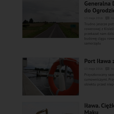
Generalna D
do Ogrodzi
13 maja 2016
K
Trudno jeszcze pot
rowerowej z Kisieli
przekazał nam dzis
budowę ciągu rower
samorządu
Port Iława
13 maja 2016
K
Przyszłoroczny sez
cumowniczymi. Przy
obiektu przed niep
Iława. Cięż
Maku