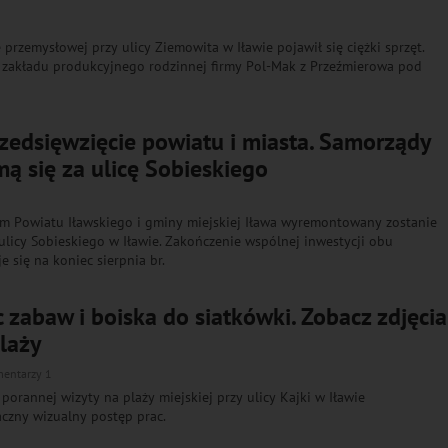
e przemysłowej przy ulicy Ziemowita w Iławie pojawił się ciężki sprzęt.
zakładu produkcyjnego rodzinnej firmy Pol-Mak z Przeźmierowa pod
zedsięwzięcie powiatu i miasta. Samorządy
ą się za ulicę Sobieskiego
m Powiatu Iławskiego i gminy miejskiej Iława wyremontowany zostanie
ulicy Sobieskiego w Iławie. Zakończenie wspólnej inwestycji obu
 się na koniec sierpnia br.
ac zabaw i boiska do siatkówki. Zobacz zdjęcia
plaży
entarzy 1
 porannej wizyty na plaży miejskiej przy ulicy Kajki w Iławie
czny wizualny postęp prac.