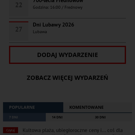
700-lecia Frednowów
22
Godzina: 16:00
/
Frednowy
Dni Lubawy 2026
27
Lubawa
DODAJ WYDARZENIE
ZOBACZ WIĘCEJ WYDARZEŃ
POPULARNE
KOMENTOWANE
7 DNI
14 DNI
30 DNI
Kultowa plaża, ubiegłoroczne ceny i... coś dla
Czytaj