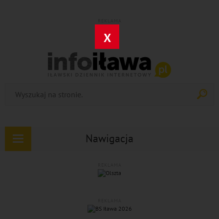
REKLAMA
X
Nawigacja
Rozwiń
nawigację
REKLAMA
REKLAMA