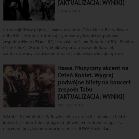
[AKTUALIZACJA: WYNIKI]
1 marca 2019
Już w najbliższy piątek, 1 marca w klubie IOWA Music Bar w Iławie
odbędzie się koncert promujący nowe wydawnictwa płytowe
zespołów Hope ("Name it") Trzynasta w Samo Południe ("II") i Phedora
("The Spire"). Wśród Czytelników portalu www.infoilawa.pl,
zainteresowanych udziałem w naszej zabawie, rozlosujemy dwa
Iława. Muzyczny akcent na
Dzień Kobiet. Wygraj
podwójne bilety na koncert
zespołu Tabu
[AKTUALIZACJA: WYNIKI]
28 lutego 2019
Wkrótce Dzień Kobiet. W Iławie jedną z atrakcji z tej okazji będzie
koncert zespołu Tabu, grającego głównie energiczne reggae. Na
muzyczne pozytywne wibracje zaprasza IOWA Music Bar.