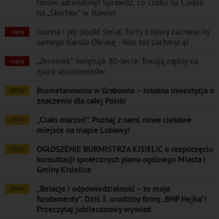
fanów adrenaliny! Sprawdź, co czeka na Ciebie
na „Skarbku” w Iławie!
Joanna i jej słodki świat. Torty z Iławy zachwyciły
Czytaj
samego Karola Okrasę - Was też zachwycą!
„Żeromek” świętuje 80-lecie. Trwają zapisy na
Czytaj
zjazd absolwentów
Biometanownia w Grabowie – lokalna inwestycja o
CZYTAJ
znaczeniu dla całej Polski
„Ciało marzeń”. Poznaj z nami nowe ciekawe
CZYTAJ
miejsce na mapie Lubawy!
OGŁOSZENIE BURMISTRZA KISIELIC o rozpoczęciu
CZYTAJ
konsultacji społecznych planu ogólnego Miasta i
Gminy Kisielice
„Relacje i odpowiedzialność – to moje
CZYTAJ
fundamenty”. Dziś 3. urodziny firmy „BHP Hejka”!
Przeczytaj jubileuszowy wywiad