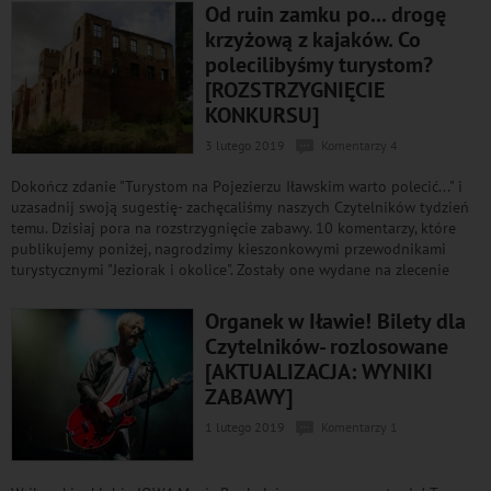
Od ruin zamku po... drogę
krzyżową z kajaków. Co
polecilibyśmy turystom?
[ROZSTRZYGNIĘCIE
KONKURSU]
3 lutego 2019
Komentarzy 4
Dokończ zdanie "Turystom na Pojezierzu Iławskim warto polecić..." i
uzasadnij swoją sugestię- zachęcaliśmy naszych Czytelników tydzień
temu. Dzisiaj pora na rozstrzygnięcie zabawy. 10 komentarzy, które
publikujemy poniżej, nagrodzimy kieszonkowymi przewodnikami
turystycznymi "Jeziorak i okolice". Zostały one wydane na zlecenie
Organek w Iławie! Bilety dla
Czytelników- rozlosowane
[AKTUALIZACJA: WYNIKI
ZABAWY]
1 lutego 2019
Komentarzy 1