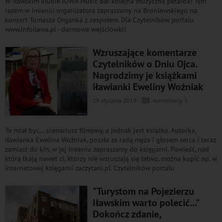
W iławskim klubie IOWA Music Bar kolejna muzyczna petarda! Tym
razem w imieniu organizatora zapraszamy na Broniewskiego na
koncert Tomasza Organka z zespołem. Dla Czytelników portalu
www.infoilawa.pl - darmowe wejściówki!
Wzruszające komentarze
Czytelników o Dniu Ojca.
Nagrodzimy je książkami
iławianki Eweliny Woźniak
29 stycznia 2019
Komentarzy 3
To miał być... scenariusz filmowy, a jednak jest książka. Autorka,
iławianka Ewelina Woźniak, poszła za radą męża i głosem serca i teraz
zamiast do kin, w jej imieniu zapraszamy do księgarni. Powieść, nad
którą łkają nawet ci, którzy nie wzruszają się łatwo, można kupić np. w
internetowej księgarni zaczytani.pl. Czytelników portalu
"Turystom na Pojezierzu
Iławskim warto polecić..."
Dokończ zdanie,