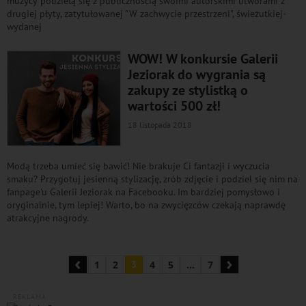
muzycy podzielą się z publicznością swoimi autorskimi utworami z
drugiej płyty, zatytułowanej "W zachwycie przestrzeni", świeżutkiej-
wydanej
WOW! W konkursie Galerii
Jeziorak do wygrania są
zakupy ze stylistką o
wartości 500 zł!
18 listopada 2018
Modą trzeba umieć się bawić! Nie brakuje Ci fantazji i wyczucia
smaku? Przygotuj jesienną stylizację, zrób zdjęcie i podziel się nim na
fanpage'u Galerii Jeziorak na Facebooku. Im bardziej pomysłowo i
oryginalnie, tym lepiej! Warto, bo na zwycięzców czekają naprawdę
atrakcyjne nagrody.
‹
›
1
2
3
4
5
...
7
REKLAMA