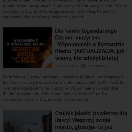
polskiej komedii wystąpi w IOWA Music Bar w Iławie ze swoimi
premierowymi programami. Zapraszamy! Wśród naszych Czytelników
rozlosujemy trzy podwójne zaproszenia na imprezę. Na pewno
wprowadzi Was w świetny, świąteczny nastrój.
Dla fanów legendarnego
Dżemu- muzyczne
"Wspomnienie o Ryszardzie
Riedlu" [AKTUALIZACJA: już
wiemy, kto zdobył bilety]
7 grudnia 2018
Komentarzy 2
Na infoilawa.pl znów ogłaszamy muzyczny konkurs. Jest związany z
kolejnym ciekawym koncertem w klubie muzycznym IOWA Music Bar.
Tym razem zapraszamy na muzyczne "Wspomnienie o Ryszardzie
Riedlu" w wykonaniu Sebastiana Riedla i zespołu Cree. Do
rozlosowania mamy trzy podwójne zaproszenia!
Czujnik jakości powietrza dla
Iławy! Wesprzyj swoje
miasto, głosując- to już