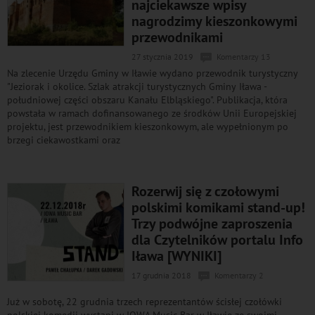
najciekawsze wpisy
nagrodzimy kieszonkowymi
przewodnikami
27 stycznia 2019
Komentarzy 13
Na zlecenie Urzędu Gminy w Iławie wydano przewodnik turystyczny
"Jeziorak i okolice. Szlak atrakcji turystycznych Gminy Iława -
południowej części obszaru Kanału Elbląskiego". Publikacja, która
powstała w ramach dofinansowanego ze środków Unii Europejskiej
projektu, jest przewodnikiem kieszonkowym, ale wypełnionym po
brzegi ciekawostkami oraz
Rozerwij się z czołowymi
polskimi komikami stand-up!
Trzy podwójne zaproszenia
dla Czytelników portalu Info
Iława [WYNIKI]
17 grudnia 2018
Komentarzy 2
Już w sobotę, 22 grudnia trzech reprezentantów ścisłej czołówki