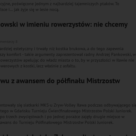
cyjne, poświęcone jednym z najbardziej tajemniczych ptaków. To
ce i… jak żyje się w lesie nocą.
owski w imieniu rowerzystów: nie chcemy
mentarzy 8
 bardziej estetyczny i trwały niż kostka brukowa, a do tego zapewnia
zy komfort - takie argumenty zaprezentował radny Andrzej Pankowski, w
rowerzystów apelując do władz miasta o to, by w przyszłości w Iławie nie
erowych z kostki, lecz właśnie z asfaltu.
rywu z awansem do półfinału Mistrzostw
ntowały się siatkarki MKS-u Zryw-Volley Iława podczas odbywającego si
utego w Gdańsku Turnieju Ćwierćfinałowego Mistrzostw Polski Juniorek.
po trzech zwycięstwach i po jednej porażce zajęły drugie miejsce w
y awans do Turnieju Półfinałowego Mistrzostw Polski Juniorek.