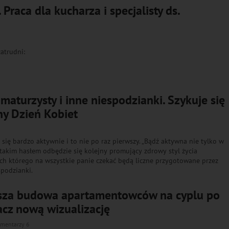
 Praca dla kucharza i specjalisty ds.
atrudni:
maturzysty i inne niespodzianki. Szykuje się
y Dzień Kobiet
się bardzo aktywnie i to nie po raz pierwszy. „Bądź aktywna nie tylko w
 takim hasłem odbędzie się kolejny promujący zdrowy styl życia
h którego na wszystkie panie czekać będą liczne przygotowane przez
podzianki.
sza budowa apartamentowców na cyplu po
acz nową wizualizację
mentarzy 6