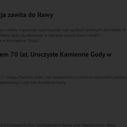
ja zawita do Iławy
o Ludzku organizuje ogólnopolski cykl spotkań lokalnych dla kobiet. W
iety będą się edukować w zakresie swoich praw i dzielić
 w kinoteatrze "Pasja".
zem 70 lat. Uroczyste Kamienne Gody w
27 lutego, Państwo Zofia i Jan Kołakowscy z Laseczna obchodzili jubileus
ałżeńskiego, czyli tzw. Kamienne Gody.
órz Dylewskich, Port Śródlądowy w Iławie oraz Nadleśnictwo Iława