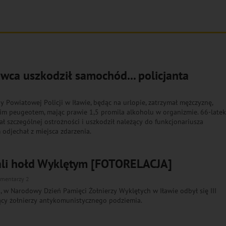
owca uszkodził samochód... policjanta
y Powiatowej Policji w Iławie, będąc na urlopie, zatrzymał mężczyznę,
im peugeotem, mając prawie 1,5 promila alkoholu w organizmie. 66-latek
ał szczególnej ostrożności i uszkodził należący do funkcjonariusza
odjechał z miejsca zdarzenia.
ali hołd Wyklętym [FOTORELACJA]
mentarzy 2
, w Narodowy Dzień Pamięci Żołnierzy Wyklętych w Iławie odbył się III
ący żołnierzy antykomunistycznego podziemia.