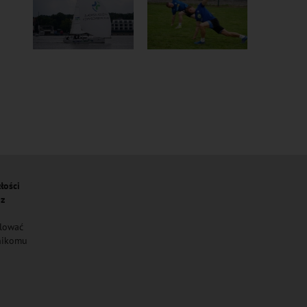
łości
 z
ulować
 nikomu