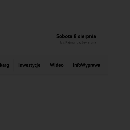
Sobota 8 sierpnia
Izy, Rajmunda, Seweryna
skarg
Inwestycje
Wideo
InfoWyprawa