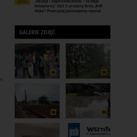
„Relacje i odpowiedzialność – to moje
CZYTAJ
fundamenty”. Dziś 3. urodziny firmy „BHP
Hejka”! Przeczytaj jubileuszowy wywiad
GALERIE ZDJĘĆ
ów