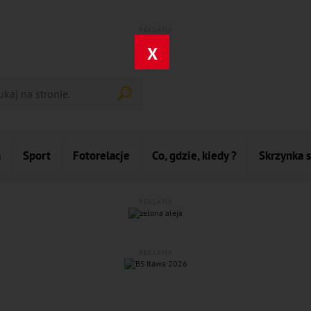
REKLAMA
X
a
Sport
Fotorelacje
Co, gdzie, kiedy ?
Skrzynka 
REKLAMA
REKLAMA