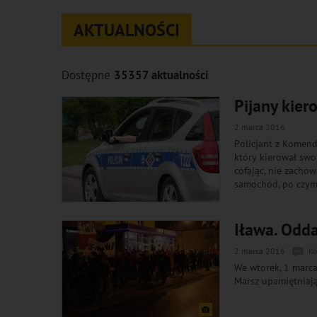
AKTUALNOŚCI
Dostępne
35357 aktualności
Pijany kier
2 marca 2016
Policjant z Komend
który kierował swo
cofając, nie zachow
samochód, po czym 
Iława. Odd
2 marca 2016
Ko
We wtorek, 1 marca
Marsz upamiętniaj