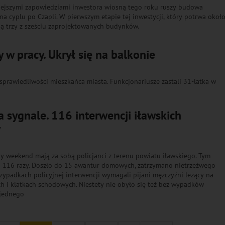
iejszymi zapowiedziami inwestora wiosną tego roku ruszy budowa
 cyplu po Czapli. W pierwszym etapie tej inwestycji, który potrwa okoł
ą trzy z sześciu zaprojektowanych budynków.
w pracy. Ukrył się na balkonie
sprawiedliwości mieszkańca miasta. Funkcjonariusze zastali 31-latka w
sygnale. 116 interwencji iławskich
w
y weekend mają za sobą policjanci z terenu powiatu iławskiego. Tym
 116 razy. Doszło do 15 awantur domowych, zatrzymano nietrzeźwego
rzypadkach policyjnej interwencji wymagali pijani mężczyźni leżący na
h i klatkach schodowych. Niestety nie obyło się też bez wypadków
 jednego