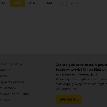
141
2142
2143
2144
...
2358
takt z redakcją
Zapisz się do newslettera. W przysz
będziemy wysyłać Ci nasz biuletyn
ulamin
najciekawszymi inormacjami.
lama
W każdej chwili będziesz mógł an
ityka Prywatności
subskrypcję. Twoje dane nie będą
z Facebook
udostępniane.
z kanał na You Tube
ZAPISZ SIĘ
ał RSS