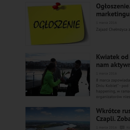
Ogłoszenie.
marketingu
1 marca 2016
Zajazd Chełmżyca z
Kwiatek od 
nam aktywn
1 marca 2016
8 marca zapowiada 
Dniu Kobiet” - pod
happening, w ramac
organizatorów nies
Wkrótce ru
Czapli. Zob
1 marca 2016
Ko