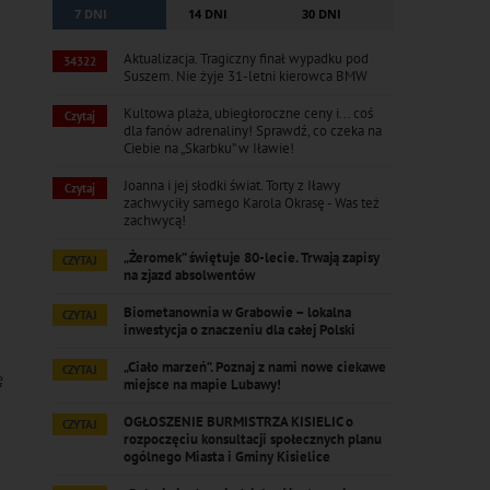
7 DNI
14 DNI
30 DNI
Aktualizacja. Tragiczny finał wypadku pod
34322
Suszem. Nie żyje 31-letni kierowca BMW
Kultowa plaża, ubiegłoroczne ceny i... coś
Czytaj
dla fanów adrenaliny! Sprawdź, co czeka na
Ciebie na „Skarbku” w Iławie!
Joanna i jej słodki świat. Torty z Iławy
Czytaj
zachwyciły samego Karola Okrasę - Was też
zachwycą!
„Żeromek” świętuje 80-lecie. Trwają zapisy
CZYTAJ
na zjazd absolwentów
Biometanownia w Grabowie – lokalna
CZYTAJ
inwestycja o znaczeniu dla całej Polski
„Ciało marzeń”. Poznaj z nami nowe ciekawe
CZYTAJ
ę
miejsce na mapie Lubawy!
OGŁOSZENIE BURMISTRZA KISIELIC o
CZYTAJ
rozpoczęciu konsultacji społecznych planu
ogólnego Miasta i Gminy Kisielice