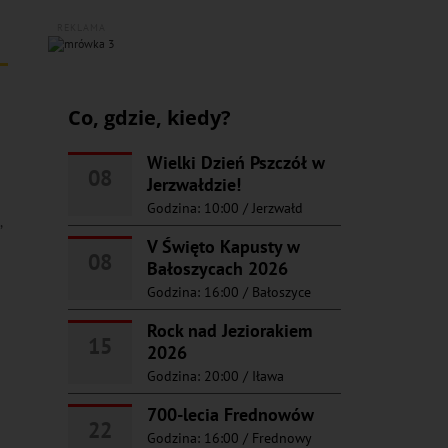
REKLAMA
Co, gdzie, kiedy?
Wielki Dzień Pszczół w
08
Jerzwałdzie!
Godzina: 10:00
/
Jerzwałd
,
V Święto Kapusty w
08
Bałoszycach 2026
Godzina: 16:00
/
Bałoszyce
Rock nad Jeziorakiem
15
2026
Godzina: 20:00
/
Iława
700-lecia Frednowów
22
Godzina: 16:00
/
Frednowy