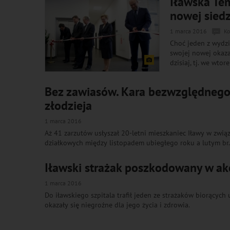
Iławska Tem
nowej sied
1 marca 2016
Ko
Choć jeden z wydz
swojej nowej okazał
dzisiaj, tj. we wto
Bez zawiasów. Kara bezwzględnego
złodzieja
1 marca 2016
Aż 41 zarzutów usłyszał 20-letni mieszkaniec Iławy w zwią
działkowych między listopadem ubiegłego roku a lutym br.
Iławski strażak poszkodowany w akc
1 marca 2016
Do iławskiego szpitala trafił jeden ze strażaków biorących
okazały się niegroźne dla jego życia i zdrowia.