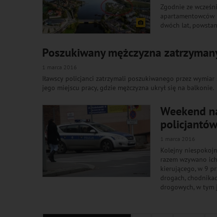
Zgodnie ze wcześn
apartamentowców na
dwóch lat, powstan
Poszukiwany mężczyzna zatrzymany 
1 marca 2016
Iławscy policjanci zatrzymali poszukiwanego przez wymiar 
jego miejscu pracy, gdzie mężczyzna ukrył się na balkonie.
Weekend na 
policjantó
1 marca 2016
Kolejny niespokojn
razem wzywano ich
kierującego, w 9 p
drogach, chodnikac
drogowych, w tym