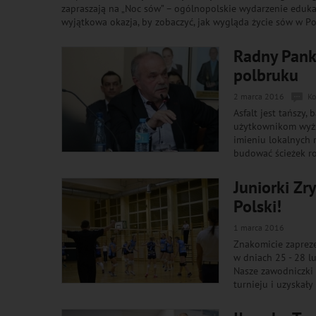
zapraszają na „Noc sów” – ogólnopolskie wydarzenie eduka
wyjątkowa okazja, by zobaczyć, jak wygląda życie sów w Pols
Radny Pank
polbruku
2 marca 2016
Ko
Asfalt jest tańszy,
użytkownikom wyżs
imieniu lokalnych 
budować ścieżek row
Juniorki Z
Polski!
1 marca 2016
Znakomicie zapreze
w dniach 25 - 28 l
Nasze zawodniczki 
turnieju i uzyskał