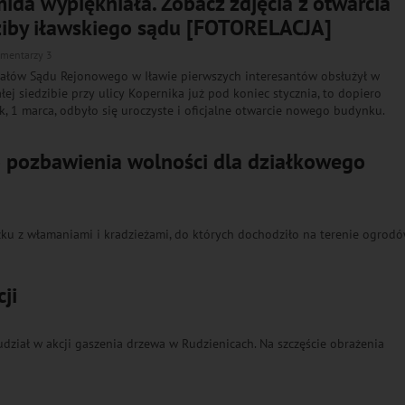
ida wypiękniała. Zobacz zdjęcia z otwarcia
ziby iławskiego sądu [FOTORELACJA]
mentarzy 3
iałów Sądu Rejonowego w Iławie pierwszych interesantów obsłużył w
ej siedzibie przy ulicy Kopernika już pod koniec stycznia, to dopiero
rek, 1 marca, odbyło się uroczyste i oficjalne otwarcie nowego budynku.
 pozbawienia wolności dla działkowego
zku z włamaniami i kradzieżami, do których dochodziło na terenie ogrod
ji
 udział w akcji gaszenia drzewa w Rudzienicach. Na szczęście obrażenia