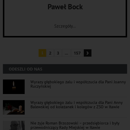
Paweł Bock
Szczegóły...
›
1
2
3
...
157
ODESZLI OD NAS
Wyrazy głębokiego żalu i współczucia dla Pani Joanny
Ruczyńskiej
Wyrazy głębokiego żalu i współczucia dla Pani Anny
Balewskiej od koleżanek i kolegów z ZSO w Iławie
Nie żyje Roman Brzozowski – przedsiębiorca i były
przewodniczący Rady Miejskiej w Iławie