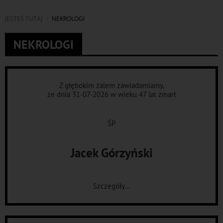
JESTEŚ TUTAJ
NEKROLOGI
NEKROLOGI
Z głębokim żalem zawiadamiamy,
że dnia 31-07-2026 w wieku 47 lat zmarł
ŚP
Jacek Górzyński
Szczegóły...