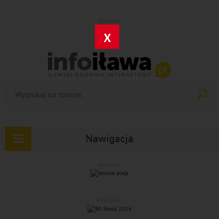
REKLAMA
X
Nawigacja
Rozwiń
nawigację
REKLAMA
REKLAMA